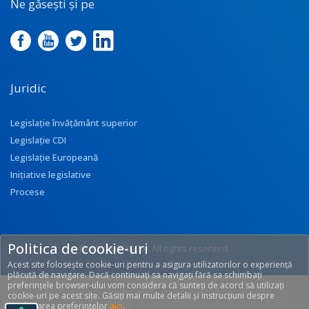
Ne găsești și pe
Juridic
Legislație învățământ superior
Legislație CDI
Legislație Europeană
Inițiative legislative
Procese
Politica de cookie-uri
© 2017 UEFISCDI. All rights reserved.
Acest site folosește cookie-uri pentru a asigura utilizatorilor o experiență
[T: 0.2655, O: 92]
plăcută de navigare. Dacă continuați sa navigați fără sa schimbați
preferințele browser-ului vom considera că sunteți de acord să utilizați
cookie-uri pe acest site. Găsiți mai multe detalii și instrucțiuni despre
modificarea preferințelor
aici
.