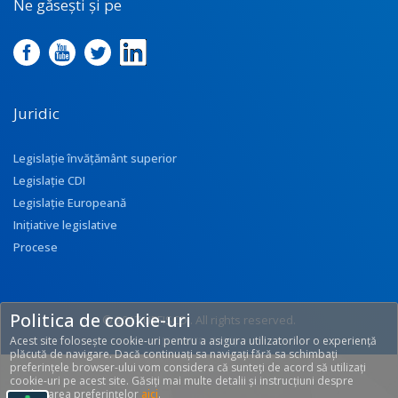
Ne găsești și pe
Juridic
Legislație învățământ superior
Legislație CDI
Legislație Europeană
Inițiative legislative
Procese
Politica de cookie-uri
© 2017 UEFISCDI. All rights reserved.
Acest site folosește cookie-uri pentru a asigura utilizatorilor o experiență
[T: 0.2578, O: 92]
plăcută de navigare. Dacă continuați sa navigați fără sa schimbați
preferințele browser-ului vom considera că sunteți de acord să utilizați
cookie-uri pe acest site. Găsiți mai multe detalii și instrucțiuni despre
modificarea preferințelor
aici
.