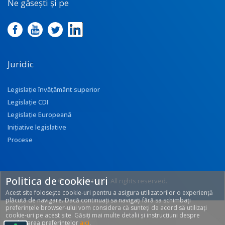
Ne găsești și pe
Juridic
Legislație învățământ superior
Legislație CDI
Legislație Europeană
Inițiative legislative
Procese
Politica de cookie-uri
© 2017 UEFISCDI. All rights reserved.
Acest site folosește cookie-uri pentru a asigura utilizatorilor o experiență
[T: 0.2832, O: 92]
plăcută de navigare. Dacă continuați sa navigați fără sa schimbați
preferințele browser-ului vom considera că sunteți de acord să utilizați
cookie-uri pe acest site. Găsiți mai multe detalii și instrucțiuni despre
modificarea preferințelor
aici
.