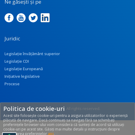
Ne găsești și pe
Juridic
Legislație învățământ superior
Legislație CDI
Legislație Europeană
Inițiative legislative
Procese
Politica de cookie-uri
© 2017 UEFISCDI. All rights reserved.
Acest site folosește cookie-uri pentru a asigura utilizatorilor o experiență
[T: 0.2568, O: 92]
plăcută de navigare. Dacă continuați sa navigați fără sa schimbați
preferințele browser-ului vom considera că sunteți de acord să utilizați
cookie-uri pe acest site. Găsiți mai multe detalii și instrucțiuni despre
modificarea preferințelor
aici
.