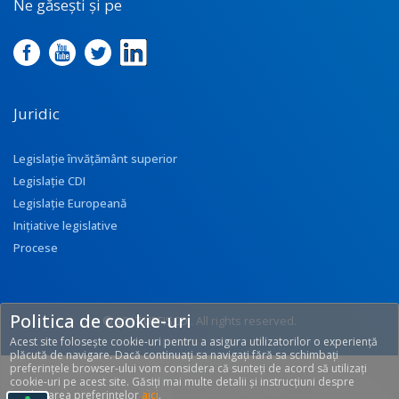
Ne găsești și pe
Juridic
Legislație învățământ superior
Legislație CDI
Legislație Europeană
Inițiative legislative
Procese
Politica de cookie-uri
© 2017 UEFISCDI. All rights reserved.
Acest site folosește cookie-uri pentru a asigura utilizatorilor o experiență
[T: 0.3053, O: 92]
plăcută de navigare. Dacă continuați sa navigați fără sa schimbați
preferințele browser-ului vom considera că sunteți de acord să utilizați
cookie-uri pe acest site. Găsiți mai multe detalii și instrucțiuni despre
modificarea preferințelor
aici
.