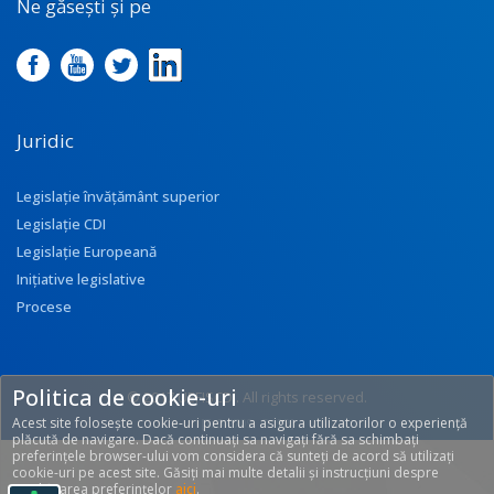
Ne găsești și pe
Juridic
Legislație învățământ superior
Legislație CDI
Legislație Europeană
Inițiative legislative
Procese
Politica de cookie-uri
© 2017 UEFISCDI. All rights reserved.
Acest site folosește cookie-uri pentru a asigura utilizatorilor o experiență
[T: 0.2709, O: 92]
plăcută de navigare. Dacă continuați sa navigați fără sa schimbați
preferințele browser-ului vom considera că sunteți de acord să utilizați
cookie-uri pe acest site. Găsiți mai multe detalii și instrucțiuni despre
modificarea preferințelor
aici
.