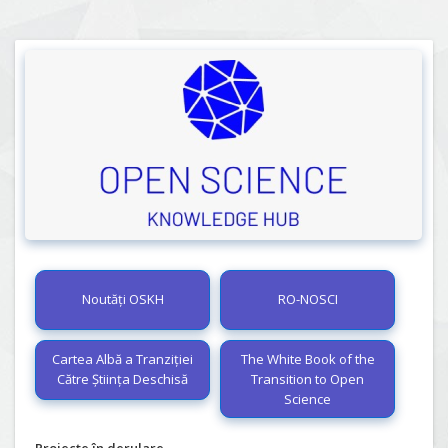
Noutăți OSKH
RO-NOSCI
Cartea Albă a Tranziției
The White Book of the
Către Știința Deschisă
Transition to Open
Science