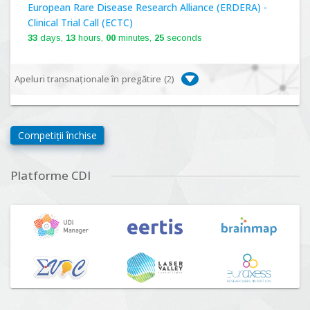
European Rare Disease Research Alliance (ERDERA) -
Clinical Trial Call (ECTC)
33
days,
13
hours,
00
minutes,
24
seconds
Apeluri transnaționale în pregătire (
2
)
Biodiversa+, BiodivFuture "Ecosisteme noi:
biodiversitate, consecințe socio-ecologice și traiectorii
Competiții închise
viitoare", Competiția 2026
Lansare:
09
Septembrie
2026
Platforme CDI
Driving Urban Transitions Partnership Call for proposals
n°5 (DUT-2026)
Lansare:
01
Septembrie
2026