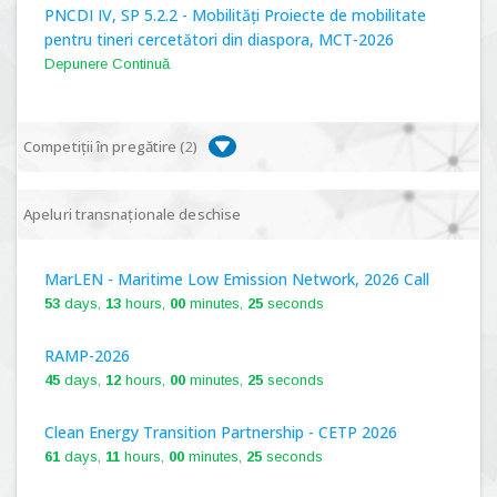
PNCDI IV, SP 5.2.2 - Mobilități Proiecte de mobilitate
pentru tineri cercetători din diaspora, MCT-2026
Depunere Continuă
Competiții în pregătire (
2
)
PNCDI IV, P 5.1 - Proiecte Complexe de Cercetare de
Apeluri transnaționale deschise
Frontieră, PCCF-2024
MarLEN - Maritime Low Emission Network, 2026 Call
PNCDI IV, SP 5.6.1 - Provocări - Schimbare, PPS2024
53
days,
13
hours,
00
minutes,
24
seconds
RAMP-2026
45
days,
12
hours,
00
minutes,
24
seconds
Clean Energy Transition Partnership - CETP 2026
61
days,
11
hours,
00
minutes,
24
seconds