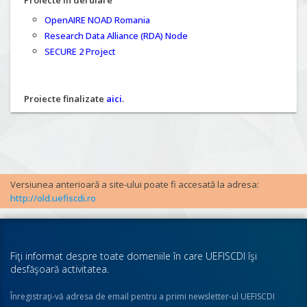
Proiecte în derulare
OpenAIRE NOAD Romania
Research Data Alliance (RDA) Node
SECURE 2 Project
Proiecte finalizate
aici
.
Versiunea anterioară a site-ului poate fi accesată la adresa:
http://old.uefiscdi.ro
Fiţi informat despre toate domeniile în care UEFISCDI îşi
desfăşoară activitatea.
Înregistraţi-vă adresa de email pentru a primi newsletter-ul UEFISCDI