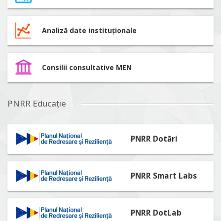
Analiză date instituționale
Consilii consultative MEN
PNRR Educație
PNRR Dotări
PNRR Smart Labs
PNRR DotLab