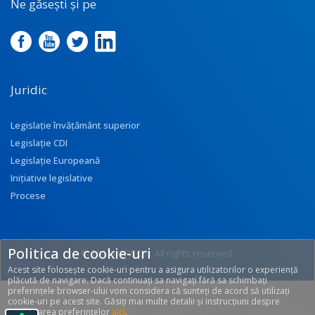
Ne găsești și pe
Juridic
Legislație învățământ superior
Legislație CDI
Legislație Europeană
Inițiative legislative
Procese
Politica de cookie-uri
© 2017 UEFISCDI. All rights reserved.
Acest site folosește cookie-uri pentru a asigura utilizatorilor o experiență
[T: 0.3117, O: 92]
plăcută de navigare. Dacă continuați sa navigați fără sa schimbați
preferințele browser-ului vom considera că sunteți de acord să utilizați
cookie-uri pe acest site. Găsiți mai multe detalii și instrucțiuni despre
modificarea preferințelor
aici
.