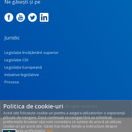
Ne găsești și pe
Juridic
Legislație învățământ superior
Legislație CDI
Legislație Europeană
Inițiative legislative
Procese
Politica de cookie-uri
© 2017 UEFISCDI. All rights reserved.
Acest site folosește cookie-uri pentru a asigura utilizatorilor o experiență
[T: 0.2472, O: 92]
plăcută de navigare. Dacă continuați sa navigați fără sa schimbați
preferințele browser-ului vom considera că sunteți de acord să utilizați
cookie-uri pe acest site. Găsiți mai multe detalii și instrucțiuni despre
modificarea preferințelor
aici
.