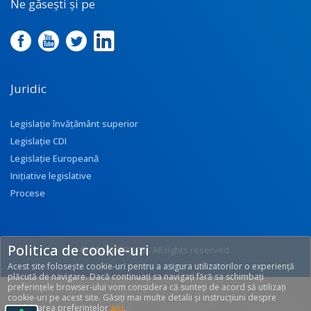
Ne găsești și pe
Juridic
Legislație învățământ superior
Legislație CDI
Legislație Europeană
Inițiative legislative
Procese
Politica de cookie-uri
© 2017 UEFISCDI. All rights reserved.
Acest site folosește cookie-uri pentru a asigura utilizatorilor o experiență
[T: 0.2961, O: 92]
plăcută de navigare. Dacă continuați sa navigați fără sa schimbați
preferințele browser-ului vom considera că sunteți de acord să utilizați
cookie-uri pe acest site. Găsiți mai multe detalii și instrucțiuni despre
modificarea preferințelor
aici
.