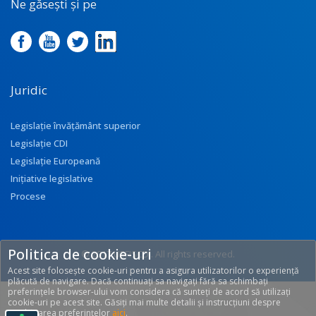
Ne găsești și pe
Juridic
Legislație învățământ superior
Legislație CDI
Legislație Europeană
Inițiative legislative
Procese
Politica de cookie-uri
© 2017 UEFISCDI. All rights reserved.
Acest site folosește cookie-uri pentru a asigura utilizatorilor o experiență
[T: 0.3675, O: 92]
plăcută de navigare. Dacă continuați sa navigați fără sa schimbați
preferințele browser-ului vom considera că sunteți de acord să utilizați
cookie-uri pe acest site. Găsiți mai multe detalii și instrucțiuni despre
modificarea preferințelor
aici
.