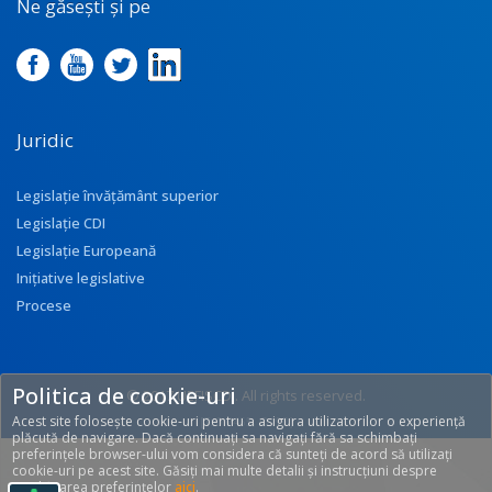
Ne găsești și pe
Juridic
Legislație învățământ superior
Legislație CDI
Legislație Europeană
Inițiative legislative
Procese
Politica de cookie-uri
© 2017 UEFISCDI. All rights reserved.
Acest site folosește cookie-uri pentru a asigura utilizatorilor o experiență
[T: 0.2465, O: 92]
plăcută de navigare. Dacă continuați sa navigați fără sa schimbați
preferințele browser-ului vom considera că sunteți de acord să utilizați
cookie-uri pe acest site. Găsiți mai multe detalii și instrucțiuni despre
modificarea preferințelor
aici
.