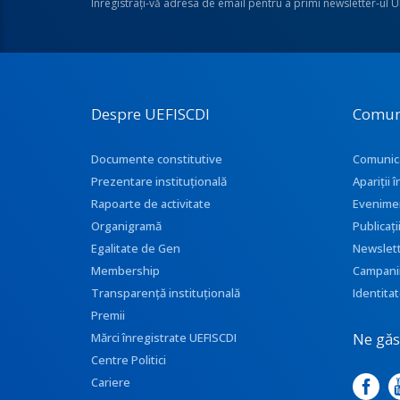
Înregistraţi-vă adresa de email pentru a primi newsletter-ul 
Despre UEFISCDI
Comun
Documente constitutive
Comunic
Prezentare instituţională
Apariţii
Rapoarte de activitate
Evenime
Organigramă
Publicați
Egalitate de Gen
Newslet
Membership
Campani
Transparenţă instituţională
Identitat
Premii
Ne găse
Mărci înregistrate UEFISCDI
Centre Politici
Cariere