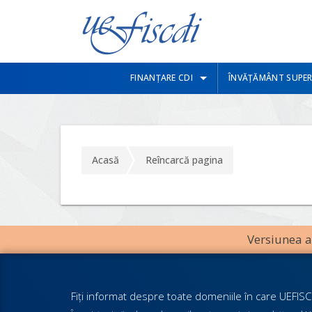
FINANȚARE CDI
ÎNVĂȚĂMÂNT SUPER
Acasă
Reîncarcă pagina
Versiunea an
Fiţi informat despre toate domeniile în care UEFISCD