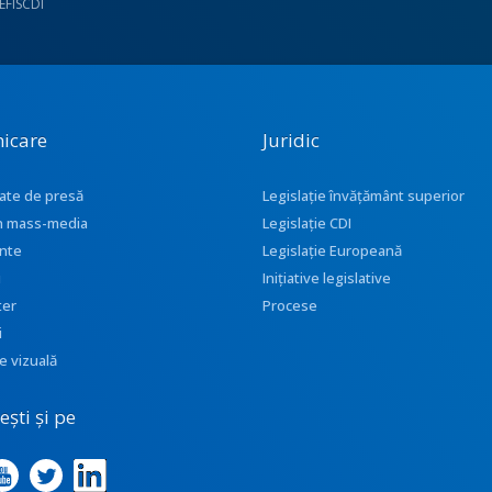
UEFISCDI
icare
Juridic
ate de presă
Legislație învățământ superior
 în mass-media
Legislație CDI
nte
Legislație Europeană
i
Inițiative legislative
ter
Procese
i
e vizuală
ști și pe