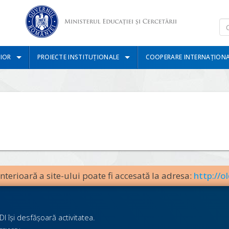
IOR
PROIECTE INSTITUȚIONALE
COOPERARE INTERNAȚION
terioară a site-ului poate fi accesată la adresa:
http://ol
I îşi desfăşoară activitatea.