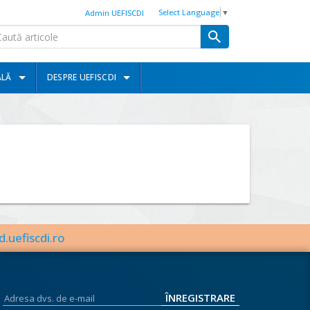
Select Language
▼
Admin UEFISCDI
ALĂ
DESPRE UEFISCDI
d.uefiscdi.ro