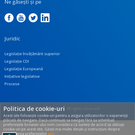
Ne găsești și pe
Juridic
Legislație învățământ superior
Legislație CDI
Legislație Europeană
Inițiative legislative
Procese
Politica de cookie-uri
© 2017 UEFISCDI. All rights reserved.
Acest site folosește cookie-uri pentru a asigura utilizatorilor o experiență
[T: 0.3252, O: 92]
plăcută de navigare. Dacă continuați sa navigați fără sa schimbați
preferințele browser-ului vom considera că sunteți de acord să utilizați
cookie-uri pe acest site. Găsiți mai multe detalii și instrucțiuni despre
modificarea preferințelor
aici
.