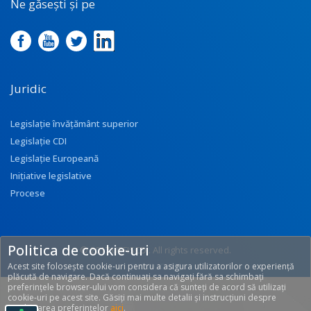
Ne găsești și pe
Juridic
Legislație învățământ superior
Legislație CDI
Legislație Europeană
Inițiative legislative
Procese
Politica de cookie-uri
© 2017 UEFISCDI. All rights reserved.
Acest site folosește cookie-uri pentru a asigura utilizatorilor o experiență
[T: 0.29, O: 92]
plăcută de navigare. Dacă continuați sa navigați fără sa schimbați
preferințele browser-ului vom considera că sunteți de acord să utilizați
cookie-uri pe acest site. Găsiți mai multe detalii și instrucțiuni despre
modificarea preferințelor
aici
.