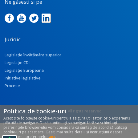
Ne găsești și pe
Juridic
Legislație învățământ superior
Legislație CDI
Legislație Europeană
Inițiative legislative
Procese
Politica de cookie-uri
© 2017 UEFISCDI. All rights reserved.
Acest site folosește cookie-uri pentru a asigura utilizatorilor o experiență
[T: 0.2651, O: 92]
plăcută de navigare. Dacă continuați sa navigați fără sa schimbați
preferințele browser-ului vom considera că sunteți de acord să utilizați
cookie-uri pe acest site. Găsiți mai multe detalii și instrucțiuni despre
modificarea preferințelor
aici
.