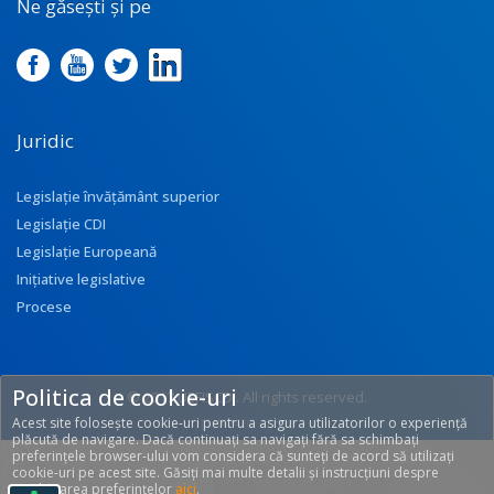
Ne găsești și pe
Juridic
Legislație învățământ superior
Legislație CDI
Legislație Europeană
Inițiative legislative
Procese
Politica de cookie-uri
© 2017 UEFISCDI. All rights reserved.
Acest site folosește cookie-uri pentru a asigura utilizatorilor o experiență
[T: 0.2426, O: 92]
plăcută de navigare. Dacă continuați sa navigați fără sa schimbați
preferințele browser-ului vom considera că sunteți de acord să utilizați
cookie-uri pe acest site. Găsiți mai multe detalii și instrucțiuni despre
modificarea preferințelor
aici
.