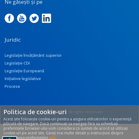
Ne găsești și pe
Juridic
Legislație învățământ superior
Legislație CDI
Legislație Europeană
Inițiative legislative
Procese
Politica de cookie-uri
© 2017 UEFISCDI. All rights reserved.
Acest site folosește cookie-uri pentru a asigura utilizatorilor o experiență
[T: 0.2502, O: 92]
plăcută de navigare. Dacă continuați sa navigați fără sa schimbați
preferințele browser-ului vom considera că sunteți de acord să utilizați
cookie-uri pe acest site. Găsiți mai multe detalii și instrucțiuni despre
modificarea preferințelor
aici
.