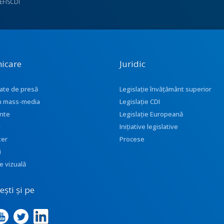
UEFISCDI
icare
Juridic
ate de presă
Legislație învățământ superior
 în mass-media
Legislație CDI
nte
Legislație Europeană
i
Inițiative legislative
ter
Procese
i
e vizuală
ști și pe