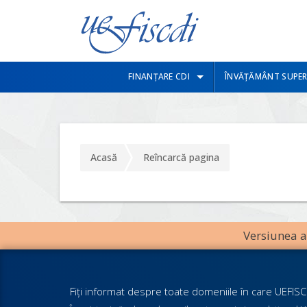
FINANȚARE CDI
ÎNVĂȚĂMÂNT SUPER
Acasă
Reîncarcă pagina
Versiunea an
Fiţi informat despre toate domeniile în care UEFISCD