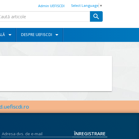
Select Language
▼
Admin UEFISCDI
ALĂ
DESPRE UEFISCDI
d.uefiscdi.ro