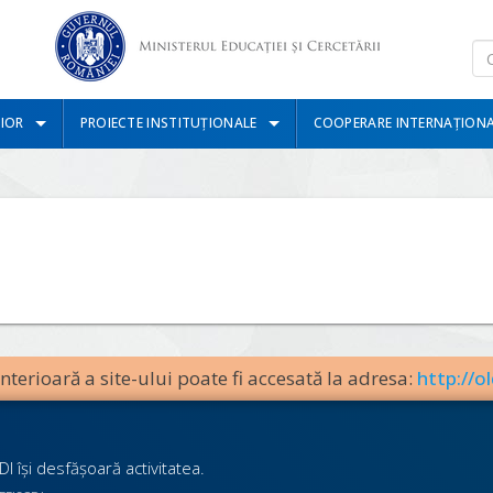
IOR
PROIECTE INSTITUȚIONALE
COOPERARE INTERNAȚION
terioară a site-ului poate fi accesată la adresa:
http://ol
I îşi desfăşoară activitatea.