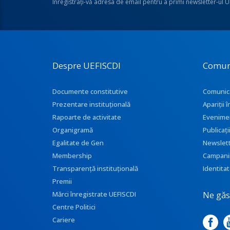
Înregistraţi-vă adresa de email pentru a primi newsletter-ul 
Despre UEFISCDI
Comun
Documente constitutive
Comunic
Prezentare instituţională
Apariţii
Rapoarte de activitate
Evenime
Organigramă
Publicați
Egalitate de Gen
Newslet
Membership
Campani
Transparenţă instituţională
Identitat
Premii
Ne găse
Mărci înregistrate UEFISCDI
Centre Politici
Cariere