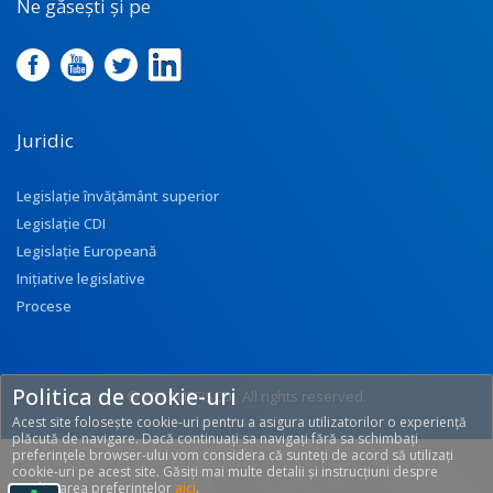
Ne găsești și pe
Juridic
Legislație învățământ superior
Legislație CDI
Legislație Europeană
Inițiative legislative
Procese
Politica de cookie-uri
© 2017 UEFISCDI. All rights reserved.
Acest site folosește cookie-uri pentru a asigura utilizatorilor o experiență
[T: 0.2544, O: 92]
plăcută de navigare. Dacă continuați sa navigați fără sa schimbați
preferințele browser-ului vom considera că sunteți de acord să utilizați
cookie-uri pe acest site. Găsiți mai multe detalii și instrucțiuni despre
modificarea preferințelor
aici
.