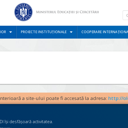
IOR
PROIECTE INSTITUȚIONALE
COOPERARE INTERNAȚION
terioară a site-ului poate fi accesată la adresa:
http://ol
I îşi desfăşoară activitatea.