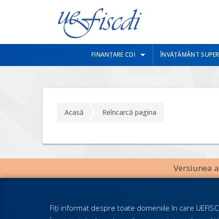
FINANȚARE CDI
ÎNVĂȚĂMÂNT SUPER
Acasă
Reîncarcă pagina
Versiunea an
Fiţi informat despre toate domeniile în care UEFISCD