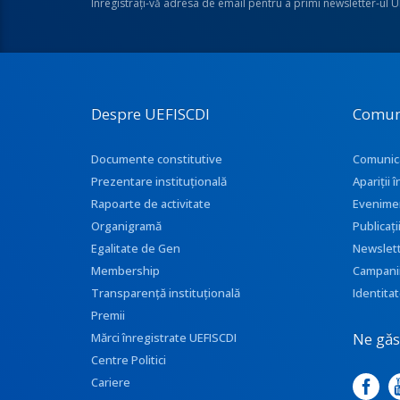
Înregistraţi-vă adresa de email pentru a primi newsletter-ul 
Despre UEFISCDI
Comun
Documente constitutive
Comunic
Prezentare instituţională
Apariţii
Rapoarte de activitate
Evenime
Organigramă
Publicați
Egalitate de Gen
Newslet
Membership
Campani
Transparenţă instituţională
Identitat
Premii
Ne găse
Mărci înregistrate UEFISCDI
Centre Politici
Cariere