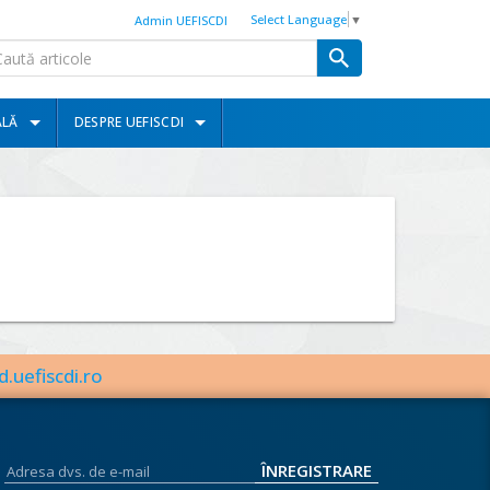
Select Language
▼
Admin UEFISCDI
ALĂ
DESPRE UEFISCDI
d.uefiscdi.ro