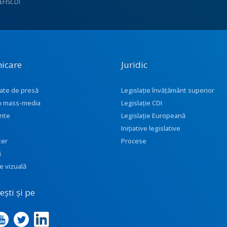
UEFISCDI
icare
Juridic
ate de presă
Legislație învățământ superior
 în mass-media
Legislație CDI
nte
Legislație Europeană
i
Inițiative legislative
ter
Procese
i
e vizuală
ști și pe