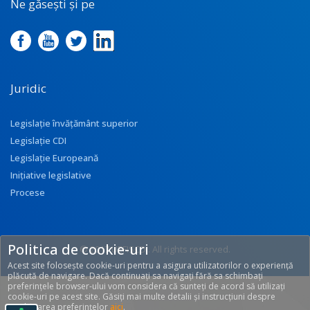
Ne găsești și pe
Juridic
Legislație învățământ superior
Legislație CDI
Legislație Europeană
Inițiative legislative
Procese
Politica de cookie-uri
© 2017 UEFISCDI. All rights reserved.
Acest site folosește cookie-uri pentru a asigura utilizatorilor o experiență
[T: 0.2931, O: 92]
plăcută de navigare. Dacă continuați sa navigați fără sa schimbați
preferințele browser-ului vom considera că sunteți de acord să utilizați
cookie-uri pe acest site. Găsiți mai multe detalii și instrucțiuni despre
modificarea preferințelor
aici
.