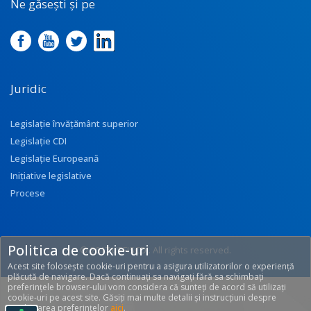
Ne găsești și pe
Juridic
Legislație învățământ superior
Legislație CDI
Legislație Europeană
Inițiative legislative
Procese
Politica de cookie-uri
© 2017 UEFISCDI. All rights reserved.
Acest site folosește cookie-uri pentru a asigura utilizatorilor o experiență
[T: 0.3141, O: 92]
plăcută de navigare. Dacă continuați sa navigați fără sa schimbați
preferințele browser-ului vom considera că sunteți de acord să utilizați
cookie-uri pe acest site. Găsiți mai multe detalii și instrucțiuni despre
modificarea preferințelor
aici
.