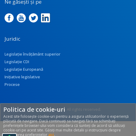
Ne găsești și pe
Juridic
Legislație învățământ superior
Legislație CDI
Legislație Europeană
Inițiative legislative
Procese
Politica de cookie-uri
© 2017 UEFISCDI. All rights reserved.
Acest site folosește cookie-uri pentru a asigura utilizatorilor o experiență
[T: 0.3031, O: 92]
plăcută de navigare. Dacă continuați sa navigați fără sa schimbați
preferințele browser-ului vom considera că sunteți de acord să utilizați
cookie-uri pe acest site. Găsiți mai multe detalii și instrucțiuni despre
modificarea preferințelor
aici
.