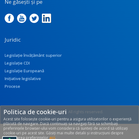
Ne găsești și pe
Juridic
Legislație învățământ superior
Legislație CDI
Legislație Europeană
Inițiative legislative
Procese
Politica de cookie-uri
© 2017 UEFISCDI. All rights reserved.
Acest site folosește cookie-uri pentru a asigura utilizatorilor o experiență
[T: 0.299, O: 92]
plăcută de navigare. Dacă continuați sa navigați fără sa schimbați
preferințele browser-ului vom considera că sunteți de acord să utilizați
cookie-uri pe acest site. Găsiți mai multe detalii și instrucțiuni despre
modificarea preferințelor
aici
.