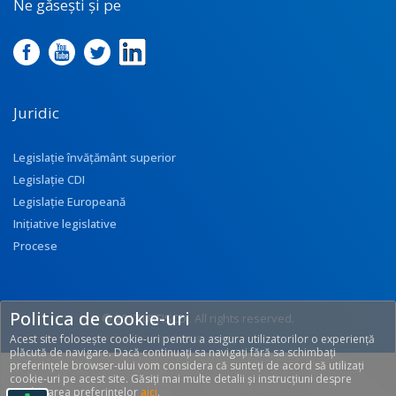
Ne găsești și pe
Juridic
Legislație învățământ superior
Legislație CDI
Legislație Europeană
Inițiative legislative
Procese
Politica de cookie-uri
© 2017 UEFISCDI. All rights reserved.
Acest site folosește cookie-uri pentru a asigura utilizatorilor o experiență
[T: 0.2748, O: 92]
plăcută de navigare. Dacă continuați sa navigați fără sa schimbați
preferințele browser-ului vom considera că sunteți de acord să utilizați
cookie-uri pe acest site. Găsiți mai multe detalii și instrucțiuni despre
modificarea preferințelor
aici
.