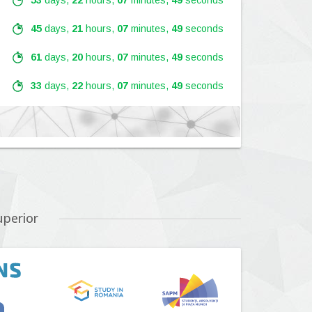
53
days,
22
hours,
07
minutes,
48
seconds
45
days,
21
hours,
07
minutes,
48
seconds
61
days,
20
hours,
07
minutes,
48
seconds
33
days,
22
hours,
07
minutes,
48
seconds
Lansare:
09
Septembrie
2026
Lansare:
01
Septembrie
2026
uperior