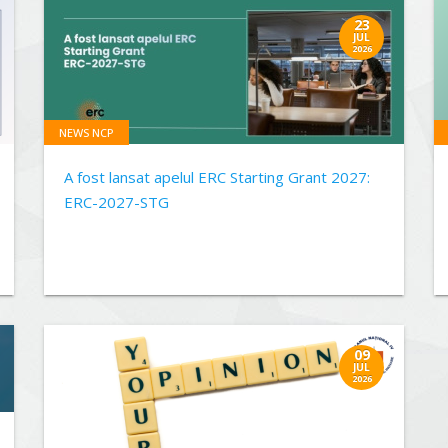
23
JUL
2026
NEWS NCP
A fost lansat apelul ERC Starting Grant 2027:
ERC-2027-STG
09
JUL
2026