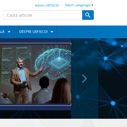
Select Language
▼
Admin UEFISCDI
ALĂ
DESPRE UEFISCDI