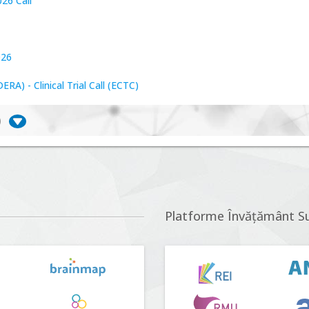
26 Call
026
A) - Clinical Trial Call (ECTC)
)
iversitate, consecințe socio-ecologice și traiectorii
r proposals n°5 (DUT-2026)
Platforme Învățământ S