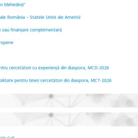
on Mehedinți”
ale România – Statele Unite ale Americii
are sau finanțare complementară
uropene
entru cercetători cu experiență din diaspora, MCD-2026
bilitate pentru tineri cercetători din diaspora, MCT-2026
tare de Frontieră, PCCF-2024
PPS2024