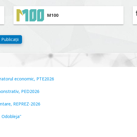
M100
Publicații
peratorul economic, PTE2026
monstrativ, PED2026
zentare, REPREZ-2026
n Odobleja"