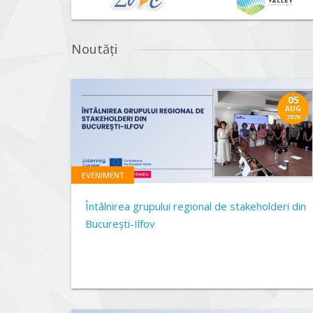
Noutăți
05
AUG
2026
EVENIMENT
Întâlnirea grupului regional de stakeholderi din
București-Ilfov