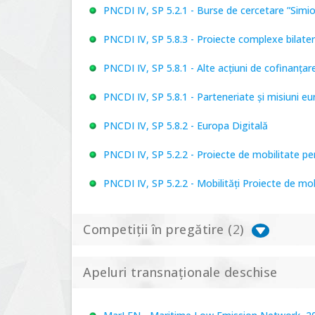
PNCDI IV, SP 5.2.1 - Burse de cercetare ”Simi
PNCDI IV, SP 5.8.3 - Proiecte complexe bilater
PNCDI IV, SP 5.8.1 - Alte acțiuni de cofinanț
PNCDI IV, SP 5.8.1 - Parteneriate și misiuni e
PNCDI IV, SP 5.8.2 - Europa Digitală
PNCDI IV, SP 5.2.2 - Proiecte de mobilitate p
PNCDI IV, SP 5.2.2 - Mobilități Proiecte de mo
Competiții în pregătire (
2
)
Apeluri transnaționale deschise
PNCDI IV, P 5.1 - Proiecte Complexe de Cerce
PNCDI IV, SP 5.6.1 - Provocări - Schimbare, 