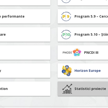
re performante
Program 5.9 – Cerc
tare
Program 5.10 – Știi
PNCDI III
y
Horizon Europe
ution
Statistici proiecte