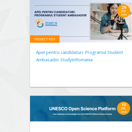
29
JUL
2026
PROIECT PEO
Apel pentru candidaturi: Programul Student
Ambasador StudyinRomania
10
JUL
2026