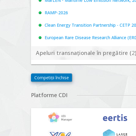
MarLEN - Maritime Low Emission Network, 20
RAMP-2026
Clean Energy Transition Partnership - CETP 2
European Rare Disease Research Alliance (ERDER
Apeluri transnaționale în pregătire (
2
Biodiversa+, BiodivFuture "Ecosisteme noi: biod
Competiții închise
viitoare", Competiția 2026
Driving Urban Transitions Partnership Call fo
Platforme CDI