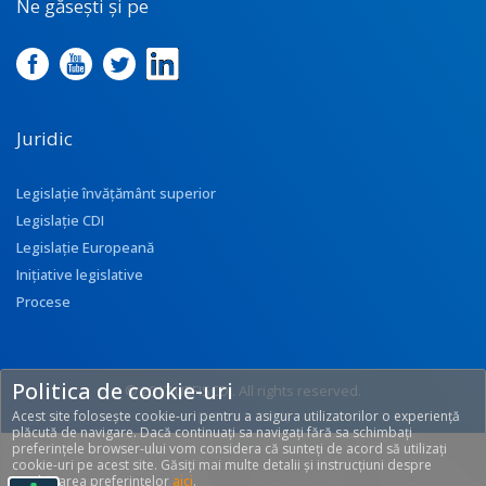
Ne găsești și pe
Juridic
Legislație învățământ superior
Legislație CDI
Legislație Europeană
Inițiative legislative
Procese
Politica de cookie-uri
© 2017 UEFISCDI. All rights reserved.
Acest site folosește cookie-uri pentru a asigura utilizatorilor o experiență
[T: 0.2311, O: 92]
plăcută de navigare. Dacă continuați sa navigați fără sa schimbați
preferințele browser-ului vom considera că sunteți de acord să utilizați
cookie-uri pe acest site. Găsiți mai multe detalii și instrucțiuni despre
modificarea preferințelor
aici
.