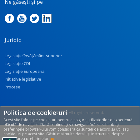
Ne găsești și pe
Juridic
Legislație învățământ superior
Legislație CDI
Legislație Europeană
Inițiative legislative
Procese
Politica de cookie-uri
© 2017 UEFISCDI. All rights reserved.
Acest site folosește cookie-uri pentru a asigura utilizatorilor o experiență
[T: 0.271, O: 92]
plăcută de navigare. Dacă continuați sa navigați fără sa schimbați
preferințele browser-ului vom considera că sunteți de acord să utilizați
cookie-uri pe acest site. Găsiți mai multe detalii și instrucțiuni despre
modificarea preferințelor
aici
.