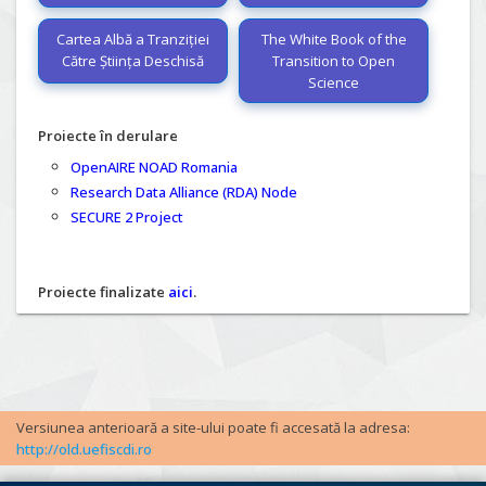
Cartea Albă a Tranziției
The White Book of the
Către Știința Deschisă
Transition to Open
Science
Proiecte în derulare
OpenAIRE NOAD Romania
Research Data Alliance (RDA) Node
SECURE 2 Project
Proiecte finalizate
aici
.
Versiunea anterioară a site-ului poate fi accesată la adresa:
http://old.uefiscdi.ro