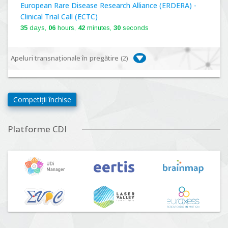
European Rare Disease Research Alliance (ERDERA) -
Clinical Trial Call (ECTC)
35
days,
06
hours,
42
minutes,
29
seconds
Apeluri transnaționale în pregătire (
2
)
Biodiversa+, BiodivFuture "Ecosisteme noi:
biodiversitate, consecințe socio-ecologice și traiectorii
Competiții închise
viitoare", Competiția 2026
Lansare:
09
Septembrie
2026
Platforme CDI
Driving Urban Transitions Partnership Call for proposals
n°5 (DUT-2026)
Lansare:
01
Septembrie
2026