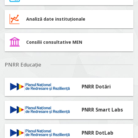
Analiză date instituționale
Consilii consultative MEN
PNRR Educație
PNRR Dotări
PNRR Smart Labs
PNRR DotLab