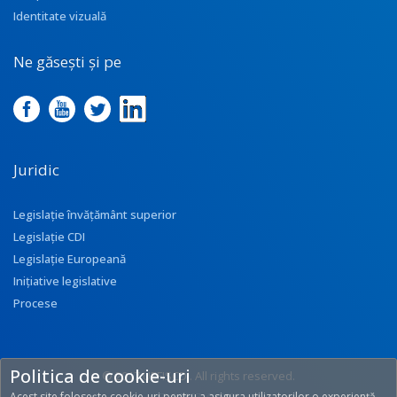
Identitate vizuală
Ne găsești și pe
Juridic
Legislație învățământ superior
Legislație CDI
Legislație Europeană
Inițiative legislative
Procese
Politica de cookie-uri
© 2017 UEFISCDI. All rights reserved.
Acest site folosește cookie-uri pentru a asigura utilizatorilor o experiență