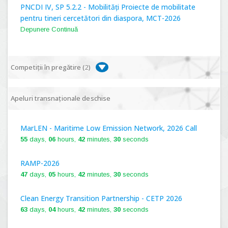
PNCDI IV, SP 5.2.2 - Mobilități Proiecte de mobilitate
pentru tineri cercetători din diaspora, MCT-2026
Depunere Continuă
Competiții în pregătire (
2
)
PNCDI IV, P 5.1 - Proiecte Complexe de Cercetare de
Apeluri transnaționale deschise
Frontieră, PCCF-2024
MarLEN - Maritime Low Emission Network, 2026 Call
PNCDI IV, SP 5.6.1 - Provocări - Schimbare, PPS2024
55
days,
06
hours,
42
minutes,
29
seconds
RAMP-2026
47
days,
05
hours,
42
minutes,
29
seconds
Clean Energy Transition Partnership - CETP 2026
63
days,
04
hours,
42
minutes,
29
seconds