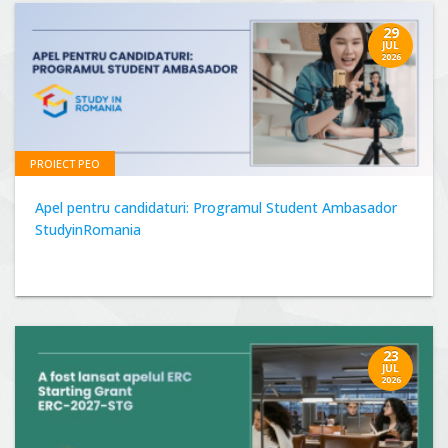
29
JUL
2026
PROIECT PEO
Apel pentru candidaturi: Programul Student Ambasador
StudyinRomania
23
JUL
2026