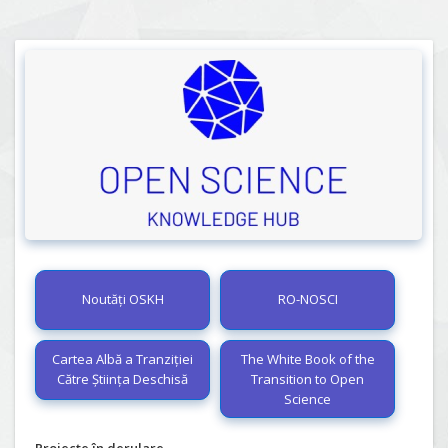
Noutăți OSKH
RO-NOSCI
Cartea Albă a Tranziției
The White Book of the
Către Știința Deschisă
Transition to Open
Science