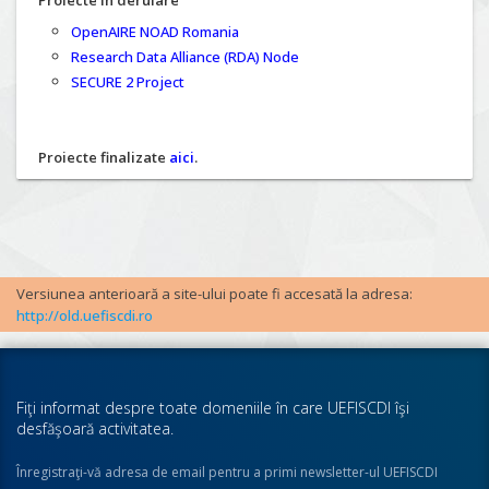
Proiecte în derulare
OpenAIRE NOAD Romania
Research Data Alliance (RDA) Node
SECURE 2 Project
Proiecte finalizate
aici
.
Versiunea anterioară a site-ului poate fi accesată la adresa:
http://old.uefiscdi.ro
Fiţi informat despre toate domeniile în care UEFISCDI îşi
desfăşoară activitatea.
Înregistraţi-vă adresa de email pentru a primi newsletter-ul UEFISCDI