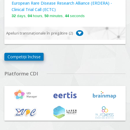
European Rare Disease Research Alliance (ERDERA) -
Clinical Trial Call (ECTC)
32
days,
04
hours,
50
minutes,
43
seconds
Apeluri transnaționale în pregătire (
2
)
Biodiversa+, BiodivFuture "Ecosisteme noi:
biodiversitate, consecințe socio-ecologice și traiectorii
Competiții închise
viitoare", Competiția 2026
Lansare:
09
Septembrie
2026
Platforme CDI
Driving Urban Transitions Partnership Call for proposals
n°5 (DUT-2026)
Lansare:
01
Septembrie
2026