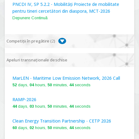
PNCDI IV, SP 5.2.2 - Mobilități Proiecte de mobilitate
pentru tineri cercetători din diaspora, MCT-2026
Depunere Continuă
Competiții în pregătire (
2
)
PNCDI IV, P 5.1 - Proiecte Complexe de Cercetare de
Apeluri transnaționale deschise
Frontieră, PCCF-2024
MarLEN - Maritime Low Emission Network, 2026 Call
PNCDI IV, SP 5.6.1 - Provocări - Schimbare, PPS2024
52
days,
04
hours,
50
minutes,
43
seconds
RAMP-2026
44
days,
03
hours,
50
minutes,
43
seconds
Clean Energy Transition Partnership - CETP 2026
60
days,
02
hours,
50
minutes,
43
seconds