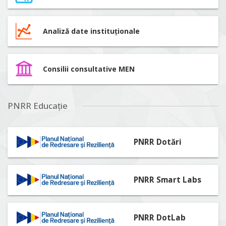
Analiză date instituționale
Consilii consultative MEN
PNRR Educație
PNRR Dotări
PNRR Smart Labs
PNRR DotLab