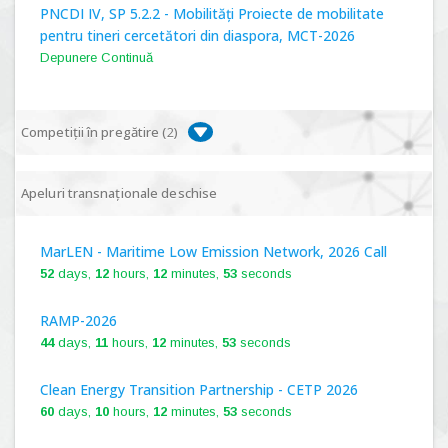
PNCDI IV, SP 5.2.2 - Mobilități Proiecte de mobilitate
pentru tineri cercetători din diaspora, MCT-2026
Depunere Continuă
Competiții în pregătire (
2
)
PNCDI IV, P 5.1 - Proiecte Complexe de Cercetare de
Apeluri transnaționale deschise
Frontieră, PCCF-2024
MarLEN - Maritime Low Emission Network, 2026 Call
PNCDI IV, SP 5.6.1 - Provocări - Schimbare, PPS2024
52
days,
12
hours,
12
minutes,
52
seconds
RAMP-2026
44
days,
11
hours,
12
minutes,
52
seconds
Clean Energy Transition Partnership - CETP 2026
60
days,
10
hours,
12
minutes,
52
seconds