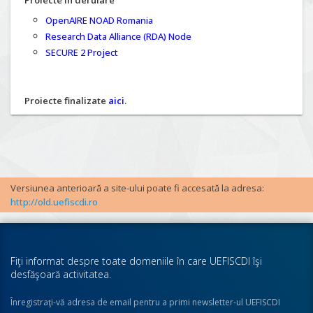
Proiecte în derulare
OpenAIRE NOAD Romania
Research Data Alliance (RDA) Node
SECURE 2 Project
Proiecte finalizate
aici
.
Versiunea anterioară a site-ului poate fi accesată la adresa:
http://old.uefiscdi.ro
Fiţi informat despre toate domeniile în care UEFISCDI îşi
desfăşoară activitatea.
Înregistraţi-vă adresa de email pentru a primi newsletter-ul UEFISCDI