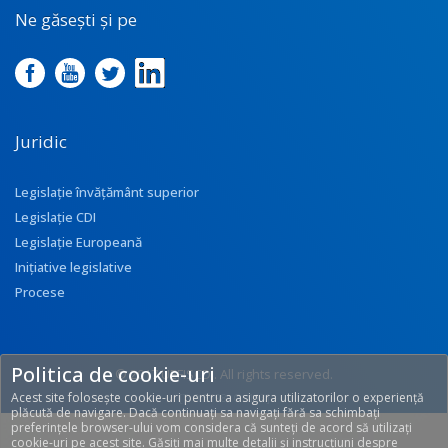
Ne găsești și pe
Juridic
Legislație învățământ superior
Legislație CDI
Legislație Europeană
Inițiative legislative
Procese
Politica de cookie-uri
© 2017 UEFISCDI. All rights reserved.
Acest site folosește cookie-uri pentru a asigura utilizatorilor o experiență
[T: 0.3198, O: 113]
plăcută de navigare. Dacă continuați sa navigați fără sa schimbați
preferințele browser-ului vom considera că sunteți de acord să utilizați
cookie-uri pe acest site. Găsiți mai multe detalii și instrucțiuni despre