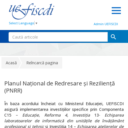
Select Language
▼
Admin UEFISCDI
Acasă
Reîncarcă pagina
Planul Național de Redresare și Reziliență
(PNRR)
În baza acordului încheiat cu Ministerul Educației, UEFISCDI
asigură implementarea investițiilor specifice prin Componenta
C15 –
Educație, Reforma 4, Investiția
13-
Echiparea
laboratoarelor de informatică din unitățile de învățământ
profesional și tehnic
și Investiția 14 –
Echiparea atelierelor de