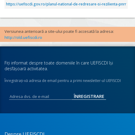
https://uefiscdi.gov.ro/planul-national-de-redresare-si-rezilienta-pnrr
Versiunea anterioară a site-ului poate fi accesată la adresa:
http://old.uefiscdi.ro
Fiţi informat despre toate domeniile în care UEFISCDI îşi
desfăşoară activitatea.
Înregistraţi-vă adresa de email pentru a primi newsletter-ul UEFISCDI
Despre UEFISCDI