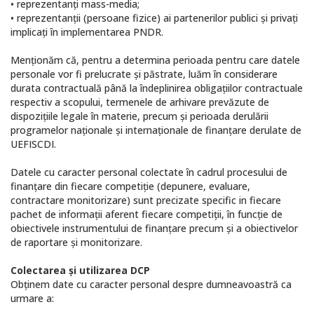
• reprezentanți mass-media;
• reprezentanții (persoane fizice) ai partenerilor publici și privați
implicați în implementarea PNDR.
Menționăm că, pentru a determina perioada pentru care datele
personale vor fi prelucrate și păstrate, luăm în considerare
durata contractuală până la îndeplinirea obligațiilor contractuale
respectiv a scopului, termenele de arhivare prevăzute de
dispozițiile legale în materie, precum și perioada derulării
programelor naționale și internaționale de finanțare derulate de
UEFISCDI.
Datele cu caracter personal colectate în cadrul procesului de
finanțare din fiecare competiție (depunere, evaluare,
contractare monitorizare) sunt precizate specific in fiecare
pachet de informații aferent fiecare competiții, în funcție de
obiectivele instrumentului de finanțare precum și a obiectivelor
de raportare și monitorizare.
Colectarea şi utilizarea DCP
Obţinem date cu caracter personal despre dumneavoastră ca
urmare a: