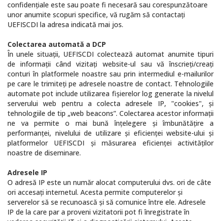
confidenţiale este sau poate fi necesară sau corespunzătoare
unor anumite scopuri specifice, vă rugăm să contactaţi
UEFISCDI la adresa indicată mai jos.
Colectarea automată a DCP
În unele situaţii, UEFISCDI colectează automat anumite tipuri
de informaţii când vizitaţi website-ul sau vă înscrieţi/creaţi
conturi în platformele noastre sau prin intermediul e-mailurilor
pe care le trimiteţi pe adresele noastre de contact. Tehnologiile
automate pot include utilizarea fişierelor log generate la nivelul
serverului web pentru a colecta adresele IP, "cookies", şi
tehnologiile de tip „web beacons”. Colectarea acestor informaţii
ne va permite o mai bună înţelegere şi îmbunătăţire a
performanţei, nivelului de utilizare şi eficienţei website-ului şi
platformelor UEFISCDI şi măsurarea eficienţei activităţilor
noastre de diseminare.
Adresele IP
O adresă IP este un număr alocat computerului dvs. ori de câte
ori accesaţi internetul. Acesta permite computerelor şi
serverelor să se recunoască şi să comunice între ele. Adresele
IP de la care par a proveni vizitatorii pot fi înregistrate în