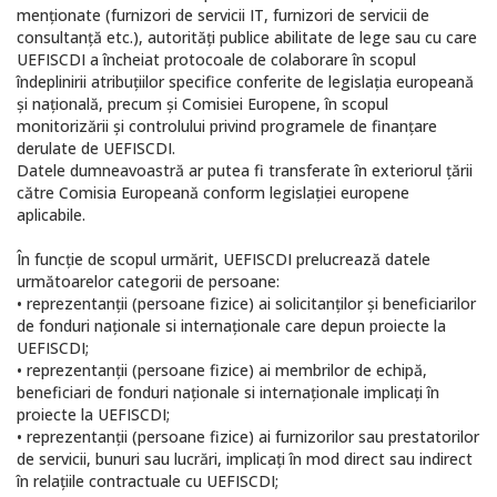
menționate (furnizori de servicii IT, furnizori de servicii de
consultanță etc.), autorități publice abilitate de lege sau cu care
UEFISCDI a încheiat protocoale de colaborare în scopul
îndeplinirii atribuțiilor specifice conferite de legislația europeană
și națională, precum și Comisiei Europene, în scopul
monitorizării și controlului privind programele de finanțare
derulate de UEFISCDI.
Datele dumneavoastră ar putea fi transferate în exteriorul țării
către Comisia Europeană conform legislației europene
aplicabile.
În funcție de scopul urmărit, UEFISCDI prelucrează datele
următoarelor categorii de persoane:
• reprezentanții (persoane fizice) ai solicitanților și beneficiarilor
de fonduri naționale si internaționale care depun proiecte la
UEFISCDI;
• reprezentanții (persoane fizice) ai membrilor de echipă,
beneficiari de fonduri naționale si internaționale implicați în
proiecte la UEFISCDI;
• reprezentanții (persoane fizice) ai furnizorilor sau prestatorilor
de servicii, bunuri sau lucrări, implicați în mod direct sau indirect
în relațiile contractuale cu UEFISCDI;