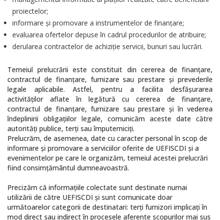
proiectelor;
informare și promovare a instrumentelor de finanțare;
evaluarea ofertelor depuse în cadrul procedurilor de atribuire;
derularea contractelor de achiziție servicii, bunuri sau lucrări.
Temeiul prelucrării este constituit din cererea de finanțare,
contractul de finanțare, furnizare sau prestare și prevederile
legale aplicabile. Astfel, pentru a facilita desfășurarea
activităților aflate în legătură cu cererea de finanțare,
contractul de finanțare, furnizare sau prestare și în vederea
îndeplinirii obligațiilor legale, comunicăm aceste date către
autorități publice, terți sau împuterniciți.
Prelucrăm, de asemenea, date cu caracter personal în scop de
informare și promovare a serviciilor oferite de UEFISCDI și a
evenimentelor pe care le organizăm, temeiul acestei prelucrări
fiind consimțământul dumneavoastră.
Precizăm că informațiile colectate sunt destinate numai
utilizării de către UEFISCDI și sunt comunicate doar
următoarelor categorii de destinatari: terți furnizori implicați în
mod direct sau indirect în procesele aferente scopurilor mai sus