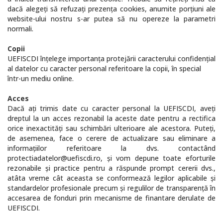
dacă alegeţi să refuzaţi prezenţa cookies, anumite porţiuni ale
website-ului nostru s-ar putea să nu opereze la parametri
normali.
Copii
UEFISCDI înţelege importanţa protejării caracterului confidenţial
al datelor cu caracter personal referitoare la copii, în special
într-un mediu online.
Acces
Dacă aţi trimis date cu caracter personal la UEFISCDI, aveţi
dreptul la un acces rezonabil la aceste date pentru a rectifica
orice inexactităţi sau schimbări ulterioare ale acestora. Puteţi,
de asemenea, face o cerere de actualizare sau eliminare a
informaţiilor referitoare la dvs. contactând
protectiadatelor@uefiscdi.ro, şi vom depune toate eforturile
rezonabile şi practice pentru a răspunde prompt cererii dvs.,
atâta vreme cât aceasta se conformează legilor aplicabile şi
standardelor profesionale precum și regulilor de transparență în
accesarea de fonduri prin mecanisme de finantare derulate de
UEFISCDI.