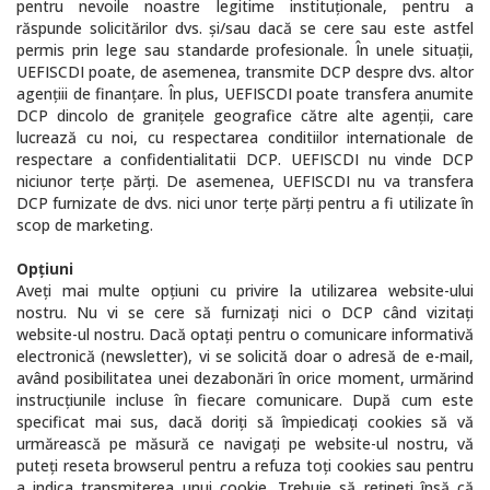
pentru nevoile noastre legitime instituţionale, pentru a
răspunde solicitărilor dvs. şi/sau dacă se cere sau este astfel
permis prin lege sau standarde profesionale. În unele situaţii,
UEFISCDI poate, de asemenea, transmite DCP despre dvs. altor
agenţiii de finanţare. În plus, UEFISCDI poate transfera anumite
DCP dincolo de graniţele geografice către alte agenţii, care
lucrează cu noi, cu respectarea conditiilor internationale de
respectare a confidentialitatii DCP. UEFISCDI nu vinde DCP
niciunor terţe părţi. De asemenea, UEFISCDI nu va transfera
DCP furnizate de dvs. nici unor terţe părţi pentru a fi utilizate în
scop de marketing.
Opţiuni
Aveţi mai multe opţiuni cu privire la utilizarea website-ului
nostru. Nu vi se cere să furnizaţi nici o DCP când vizitaţi
website-ul nostru. Dacă optaţi pentru o comunicare informativă
electronică (newsletter), vi se solicită doar o adresă de e-mail,
având posibilitatea unei dezabonări în orice moment, urmărind
instrucţiunile incluse în fiecare comunicare. După cum este
specificat mai sus, dacă doriţi să împiedicaţi cookies să vă
urmărească pe măsură ce navigaţi pe website-ul nostru, vă
puteţi reseta browserul pentru a refuza toţi cookies sau pentru
a indica transmiterea unui cookie. Trebuie să reţineţi însă că