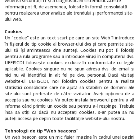
vederea securităţii IT şi a diagnosticării sistemului. Aceste
informaţii pot fi, de asemenea, folosite în formă consolidată
pentru realizarea unor analize ale trendului şi performanţei site-
ului web.
Cookies
Un "cookie” este un text scurt pe care un site Web îl introduce
în fişierul de tip cookie al browser-ului dvs şi care permite site-
ului să îşi amintească cine sunteţi. Cookies nu pot fi folosiţi
pentru a rula programe sau a introduce viruşi în computerul dvs.
UEFISCDI foloseşte cookies exclusiv în conformitate cu legile
aplicabile. Cookies singure nu ne spun adresa dvs. de email şi
nici nu vă identifică în alt fel pe dvs. personal. Dacă vizitaţi
website-ul UEFISCDI, noi folosim cookies pentru a realiza
statistici consolidate care ne ajută să stabilim ce domenii ale
site-ului sunt preferate de către vizitator. Aveţi opţiunea de a
accepta sau nu cookies. Va puteţi instala browserul pentru a vă
informa când primiţi un cookie sau pentru a-l respinge. Trebuie
însă să ştiţi că dacă nu acceptaţi cookies, s-ar putea să nu
puteţi accesa pe deplin toate facilităţile website-ului nostru.
Tehnologii de tip "Web beacons”
Un web beacon este un mic fişier imagine în cadrul unei pagini