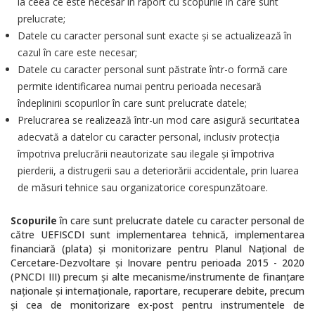
la ceea ce este necesar în raport cu scopurile în care sunt
prelucrate;
Datele cu caracter personal sunt exacte și se actualizează în
cazul în care este necesar;
Datele cu caracter personal sunt păstrate într-o formă care
permite identificarea numai pentru perioada necesară
îndeplinirii scopurilor în care sunt prelucrate datele;
Prelucrarea se realizează într-un mod care asigură securitatea
adecvată a datelor cu caracter personal, inclusiv protecţia
împotriva prelucrării neautorizate sau ilegale şi împotriva
pierderii, a distrugerii sau a deteriorării accidentale, prin luarea
de măsuri tehnice sau organizatorice corespunzătoare.
Scopurile
în care sunt prelucrate datele cu caracter personal de
către UEFISCDI sunt implementarea tehnică, implementarea
financiară (plata) și monitorizare pentru Planul Național de
Cercetare-Dezvoltare și Inovare pentru perioada 2015 - 2020
(PNCDI III) precum și alte mecanisme/instrumente de finanțare
naționale și internaționale, raportare, recuperare debite, precum
și cea de monitorizare ex-post pentru instrumentele de