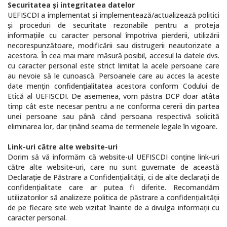
Securitatea şi integritatea datelor
UEFISCDI a implementat și implementează/actualizează politici
şi proceduri de securitate rezonabile pentru a proteja
informaţiile cu caracter personal împotriva pierderii, utilizării
necorespunzătoare, modificării sau distrugerii neautorizate a
acestora. În cea mai mare măsură posibil, accesul la datele dvs.
cu caracter personal este strict limitat la acele persoane care
au nevoie să le cunoască. Persoanele care au acces la aceste
date menţin confidenţialitatea acestora conform Codului de
Etică al UEFISCDI. De asemenea, vom păstra DCP doar atâta
timp cât este necesar pentru a ne conforma cererii din partea
unei persoane sau până când persoana respectivă solicită
eliminarea lor, dar ţinând seama de termenele legale în vigoare.
Link-uri către alte website-uri
Dorim să vă informăm că website-ul UEFISCDI conţine link-uri
către alte website-uri, care nu sunt guvernate de această
Declaraţie de Păstrare a Confidenţialităţii, ci de alte declaraţii de
confidenţialitate care ar putea fi diferite. Recomandăm
utilizatorilor să analizeze politica de păstrare a confidenţialităţii
de pe fiecare site web vizitat înainte de a divulga informaţii cu
caracter personal.