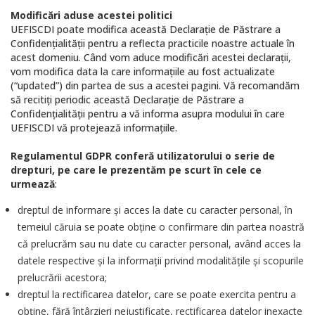
Modificări aduse acestei politici
UEFISCDI poate modifica această Declaraţie de Păstrare a
Confidenţialităţii pentru a reflecta practicile noastre actuale în
acest domeniu. Când vom aduce modificări acestei declaraţii,
vom modifica data la care informaţiile au fost actualizate
(“updated”) din partea de sus a acestei pagini. Vă recomandăm
să recitiţi periodic această Declaraţie de Păstrare a
Confidenţialităţii pentru a vă informa asupra modului în care
UEFISCDI vă protejează informaţiile.
Regulamentul GDPR conferă utilizatorului o serie de
drepturi, pe care le prezentăm pe scurt în cele ce
urmează
:
dreptul de informare și acces la date cu caracter personal, în
temeiul căruia se poate obține o confirmare din partea noastră
că prelucrăm sau nu date cu caracter personal, având acces la
datele respective și la informații privind modalitățile și scopurile
prelucrării acestora;
dreptul la rectificarea datelor, care se poate exercita pentru a
obține, fără întârzieri nejustificate, rectificarea datelor inexacte