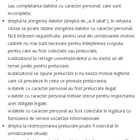
sau completarea datelor cu caracter personal, care sunt
incomplete;
dreptul la ștergerea datelor (dreptul de „a fi uitat”), în virtutea
căruia se poate obține ștergerea datelor cu caracter personal,
fără întârzieri nejustificate, pentru unul din următoarele motive:
i.datele nu mai sunt necesare pentru îndeplinirea scopului
pentru care au fost colectate sau prelucrate;
ii.utilizatorul își retrage consimțământul și nu există un alt
temei juridic pentru prelucrare;
iii.utilizatorul se opune prelucrării și nu există motive legitime
care să prevaleze în ceea ce privește prelucrarea;
iv.datele cu caracter personal au fost prelucrate ilegal;
v.datele cu caracter personal trebuie şterse pentru respectarea
unei obligaţii legale;
vi.datele cu caracter personal au fost colectate în legătură cu
furnizarea de servicii societății informaționale.
dreptul la restricționarea prelucrării poate fi exercitat în
următoarele situații: