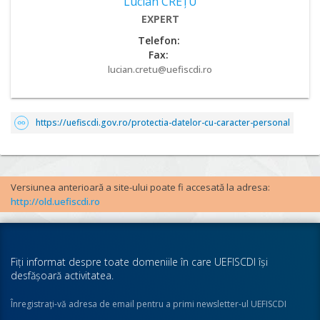
Lucian CREȚU
EXPERT
Telefon:
Fax:
lucian.cretu@uefiscdi.ro
https://uefiscdi.gov.ro/protectia-datelor-cu-caracter-personal
Versiunea anterioară a site-ului poate fi accesată la adresa:
http://old.uefiscdi.ro
Fiţi informat despre toate domeniile în care UEFISCDI îşi
desfăşoară activitatea.
Înregistraţi-vă adresa de email pentru a primi newsletter-ul UEFISCDI