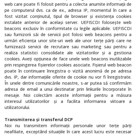
web care poate fi folosit pentru a colecta anumite informaţii de
pe computerul dvs. ca de ex., adresa IP, momentul în care a
fost vizitat conţinutul, tipul de browser şi existenţa cookies
instalate anterior de acelaşi server. UEFISCDI foloseşte web
beacons exclusiv în conformitate cu legile aplicabile. UEFISCDI
sau furnizorii săi de servicii pot folosi web beacons pentru a
urmări eficienţa unor site-uri web ale unor terţe părţi care ne
furnizează servicii de recrutare sau marketing sau pentru a
realiza statistici consolidate ale vizitatorilor şi a gestiona
cookies. Aveţi opţiunea de face unele web beacons inutilizabile
prin respingerea fişierelor cookies asociate. Fişierul web beacon
poate în continuare înregistra o vizită anonimă de pe adresa
dvs. IP, dar informaţiile oferite de cookie nu vor fi înregistrate.
În unele dintre comunicările noastre, s-ar putea să confirmăm
adresa de email a unui destinatar prin linkurile încorporate în
mesaje. Noi colectăm aceste informaţii pentru a măsura
interesul utilizatorilor şi a facilita informarea viitoare a
utilizatorului.
Transmiterea şi transferul DCP
Noi nu transmitem informaţii personale unor terţe părţi
neafiliate, exceptând situaţiile în care acest lucru este necesar