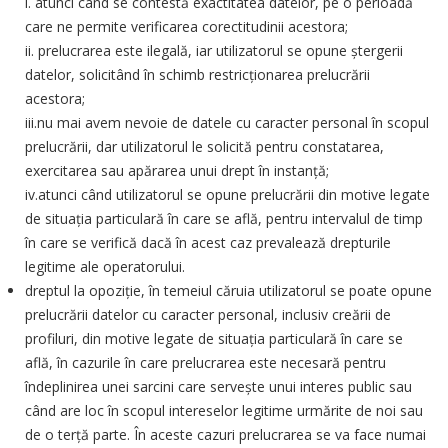
i. atunci când se contestă exactitatea datelor, pe o perioadă
care ne permite verificarea corectitudinii acestora;
ii. prelucrarea este ilegală, iar utilizatorul se opune ștergerii
datelor, solicitând în schimb restricționarea prelucrării
acestora;
iii.nu mai avem nevoie de datele cu caracter personal în scopul
prelucrării, dar utilizatorul le solicită pentru constatarea,
exercitarea sau apărarea unui drept în instanță;
iv.atunci când utilizatorul se opune prelucrării din motive legate
de situația particulară în care se află, pentru intervalul de timp
în care se verifică dacă în acest caz prevalează drepturile
legitime ale operatorului.
dreptul la opoziție, în temeiul căruia utilizatorul se poate opune
prelucrării datelor cu caracter personal, inclusiv creării de
profiluri, din motive legate de situația particulară în care se
află, în cazurile în care prelucrarea este necesară pentru
îndeplinirea unei sarcini care servește unui interes public sau
când are loc în scopul intereselor legitime urmărite de noi sau
de o terță parte. În aceste cazuri prelucrarea se va face numai