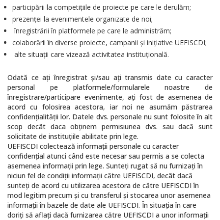
participării la competiţiile de proiecte pe care le derulăm;
prezenţei la evenimentele organizate de noi;
înregistrării în platformele pe care le administrăm;
colaborării în diverse proiecte, campanii şi iniţiative UEFISCDI;
alte situaţii care vizează activitatea instituţională.
Odată ce aţi înregistrat şi/sau aţi transmis date cu caracter
personal pe platformele/formularele noastre de
înregistrare/participare evenimente, aţi fost de asemenea de
acord cu folosirea acestora, iar noi ne asumăm păstrarea
confidenţialităţii lor. Datele dvs. personale nu sunt folosite în alt
scop decât daca obţinem permisiunea dvs. sau dacă sunt
solicitate de instituţiile abilitate prin lege.
UEFISCDI colectează informaţii personale cu caracter
confidenţial atunci când este necesar sau permis a se colecta
asemenea informaţii prin lege. Sunteţi rugat să nu furnizaţi în
niciun fel de condiţii informaţii către UEFISCDI, decât dacă
sunteţi de acord cu utilizarea acestora de către UEFISCDI în
mod legitim precum şi cu transferul şi stocarea unor asemenea
informaţii în bazele de date ale UEFISCDI. În situaţia în care
doriţi să aflaţi dacă furnizarea către UEFISCDI a unor informaţii