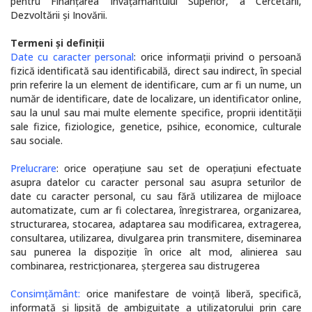
pentru Finanţarea Învăţământului Superior, a Cercetării,
Dezvoltării şi Inovării.
Termeni și definiții
Date cu caracter personal
: orice informaţii privind o persoană
fizică identificată sau identificabilă, direct sau indirect, în special
prin referire la un element de identificare, cum ar fi un nume, un
număr de identificare, date de localizare, un identificator online,
sau la unul sau mai multe elemente specifice, proprii identităţii
sale fizice, fiziologice, genetice, psihice, economice, culturale
sau sociale.
Prelucrare
: orice operaţiune sau set de operaţiuni efectuate
asupra datelor cu caracter personal sau asupra seturilor de
date cu caracter personal, cu sau fără utilizarea de mijloace
automatizate, cum ar fi colectarea, înregistrarea, organizarea,
structurarea, stocarea, adaptarea sau modificarea, extragerea,
consultarea, utilizarea, divulgarea prin transmitere, diseminarea
sau punerea la dispoziţie în orice alt mod, alinierea sau
combinarea, restricţionarea, ştergerea sau distrugerea
Consimţământ:
orice manifestare de voinţă liberă, specifică,
informată şi lipsită de ambiguitate a utilizatorului prin care