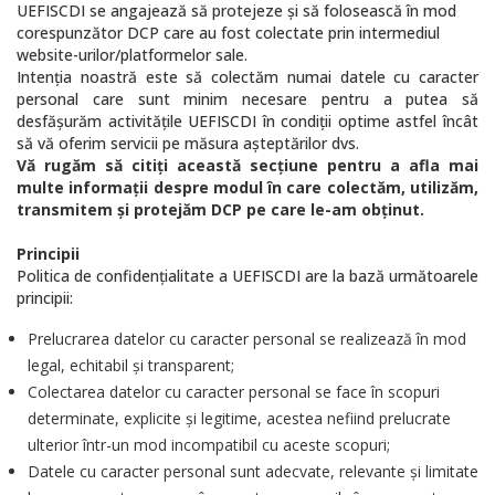
UEFISCDI se angajează să protejeze şi să folosească în mod
corespunzător DCP care au fost colectate prin intermediul
website-urilor/platformelor sale.
Intenţia noastră este să colectăm numai datele cu caracter
personal care sunt minim necesare pentru a putea să
desfăşurăm activităţile UEFISCDI în condiţii optime astfel încât
să vă oferim servicii pe măsura aşteptărilor dvs.
Vă rugăm să citiţi această secţiune pentru a afla mai
multe informaţii despre modul în care colectăm, utilizăm,
transmitem şi protejăm DCP pe care le-am obţinut.
Principii
Politica de confidențialitate a UEFISCDI are la bază următoarele
principii:
Prelucrarea datelor cu caracter personal se realizează în mod
legal, echitabil şi transparent;
Colectarea datelor cu caracter personal se face în scopuri
determinate, explicite şi legitime, acestea nefiind prelucrate
ulterior într-un mod incompatibil cu aceste scopuri;
Datele cu caracter personal sunt adecvate, relevante şi limitate