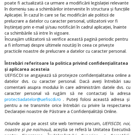
poate fi actualizată ca urmare a modificării legislației relevante
în domeniu sau a schimbărilor intervenite în structura și funcțiile
Aplicației. În cazul în care se fac modificări ale politicii de
prelucrare a datelor cu caracter personal, utilizatorii vor fi
înștiințați prin e-mail și/sau notificări în cadrul aplicației, înainte
ca schimbările să intre în vigoare.
Încurajăm utilizatorii să verifice această pagină periodic pentru
a fi informați despre ultimele noutăți în ceea ce privește
practicile noastre de prelucrare a datelor cu caracter personal.
Întrebări referitoare la politica privind confidenţialitatea
şi aplicarea acesteia
UEFISCDI se angajează să protejeze confidenţialitatea online a
datelor dvs. cu caracter personal. Dacă aveţi întrebări sau
comentarii asupra modului în care administrăm datele dvs. cu
caracter personal vă rugăm să ne contactaţi la adresa
protectiadatelor@uefiscdi.ro
. Puteţi folosi această adresa şi
pentru a ne transmite orice întrebări cu privire la respectarea
Declaraţiei noastre de Păstrare a Confidenţialităţii Online.
Oriunde apar pe acest site web termeni precum,
UEFISCDI, noi,
noastre şi pe noi/nouă
, aceştia se referă la Unitatea Executivă