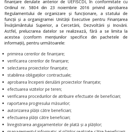
finanțare derulate anterior de UEFISCDI, în conformitate cu
Ordinul nr. 5804 din 23 noiembrie 2016 privind aprobarea
Regulamentului de organizare şi funcţionare, a statului de
funcţii şi a organigramei Unităţii Executive pentru Finanţarea
Învăţământului Superior, a Cercetării, Dezvoltării şi Inovării.
Astfel, prelucrarea datelor se realizează, fără a se limita la
acestea (conform mențiunilor specifice din pachetele de
informații), pentru următoarele:
primirea cererilor de finanțare;
verificarea cererilor de finanțare;
selectarea proiectelor finanțate;
stabilirea obligațiilor contractuale;
aprobarea începerii derulării proiectelor finanțate;
efectuarea vizitelor pe teren;
verificarea procedurilor de atribuire efectuate de beneficiari;
raportarea progresului măsurilor;
autorizarea plății către beneficiari;
efectuarea plății către beneficiari;
înregistrarea angajamentelor de plată și a plăților;
managementul informatic al plăților realizate către beneficiarii