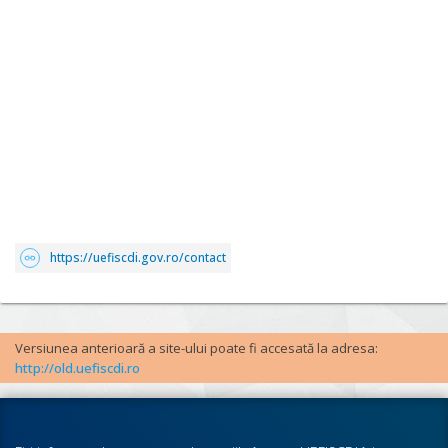
https://uefiscdi.gov.ro/contact
Versiunea anterioară a site-ului poate fi accesată la adresa:
http://old.uefiscdi.ro