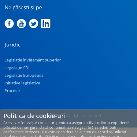
Ne găsești și pe
Juridic
Legislație învățământ superior
Legislație CDI
Legislație Europeană
Inițiative legislative
Procese
Politica de cookie-uri
© 2017 UEFISCDI. All rights reserved.
Acest site folosește cookie-uri pentru a asigura utilizatorilor o experiență
[T: 0.3068, O: 116]
plăcută de navigare. Dacă continuați sa navigați fără sa schimbați
preferințele browser-ului vom considera că sunteți de acord să utilizați
cookie-uri pe acest site. Găsiți mai multe detalii și instrucțiuni despre