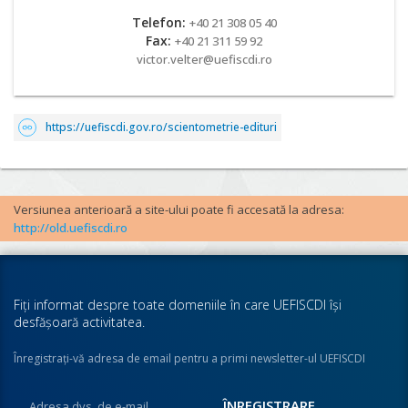
Telefon:
+40 21 308 05 40
Fax:
+40 21 311 59 92
victor.velter@uefiscdi.ro
https://uefiscdi.gov.ro/scientometrie-edituri
Versiunea anterioară a site-ului poate fi accesată la adresa:
http://old.uefiscdi.ro
Fiţi informat despre toate domeniile în care UEFISCDI îşi
desfăşoară activitatea.
Înregistraţi-vă adresa de email pentru a primi newsletter-ul UEFISCDI