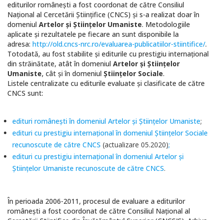
editurilor româneşti a fost coordonat de către Consiliul
Naţional al Cercetării Ştiinţifice (CNCS) şi s-a realizat doar în
domeniul
Artelor şi Ştiinţelor Umaniste
. Metodologiile
aplicate şi rezultatele pe fiecare an sunt disponibile la
adresa:
http://old.cncs-nrc.ro/evaluarea-publicatiilor-stiintifice/
.
Totodată, au fost stabilite şi editurile cu prestigiu internaţional
din străinătate, atât în domeniul
Artelor şi Ştiinţelor
Umaniste
, cât şi în domeniul
Ştiinţelor Sociale
.
Listele centralizate cu editurile evaluate şi clasificate de către
CNCS sunt:
edituri româneşti în domeniul Artelor şi Ştiinţelor Umaniste
;
edituri cu prestigiu internaţional în domeniul Ştiinţelor Sociale
recunoscute de către CNCS
(actualizare 05.2020)
;
edituri cu prestigiu internaţional în domeniul Artelor şi
Ştiinţelor Umaniste recunoscute de către CNCS
.
În perioada 2006-2011, procesul de evaluare a editurilor
româneşti a fost coordonat de către Consiliul Naţional al