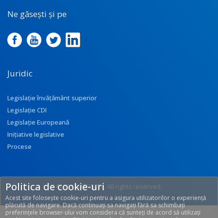
Ne găsești și pe
Juridic
Legislație învățământ superior
Legislație CDI
Legislație Europeană
Inițiative legislative
Procese
Politica de cookie-uri
© 2017 UEFISCDI. All rights reserved.
Acest site folosește cookie-uri pentru a asigura utilizatorilor o experiență
[T: 0.2773, O: 116]
plăcută de navigare. Dacă continuați sa navigați fără sa schimbați
preferințele browser-ului vom considera că sunteți de acord să utilizați