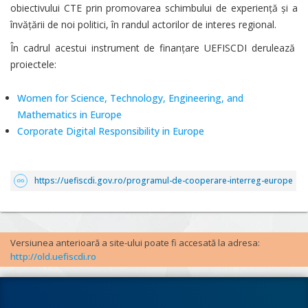
obiectivului CTE prin promovarea schimbului de experienţă şi a
învăţării de noi politici, în randul actorilor de interes regional.
În cadrul acestui instrument de finanţare UEFISCDI derulează
proiectele:
Women for Science, Technology, Engineering, and
Mathematics in Europe
Corporate Digital Responsibility in Europe
https://uefiscdi.gov.ro/programul-de-cooperare-interreg-europe
Versiunea anterioară a site-ului poate fi accesată la adresa:
http://old.uefiscdi.ro