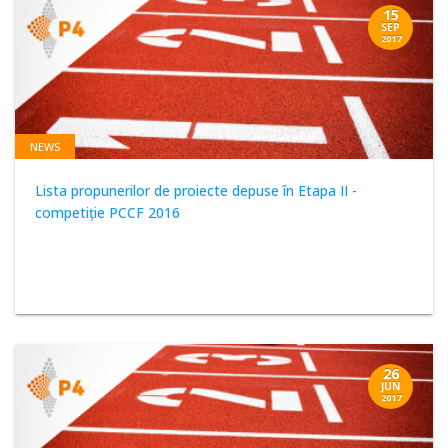
15
SEP
2017
NEWS
Lista propunerilor de proiecte depuse în Etapa II -
competiție PCCF 2016
26
JUN
2017