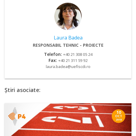
Laura Badea
RESPONSABIL TEHNIC - PROIECTE
Telefon:
+40 21 308 05 24
Fax:
+40 21 311 59 92
laura.badea@uefiscdi.ro
Știri asociate:
10
OCT
2018