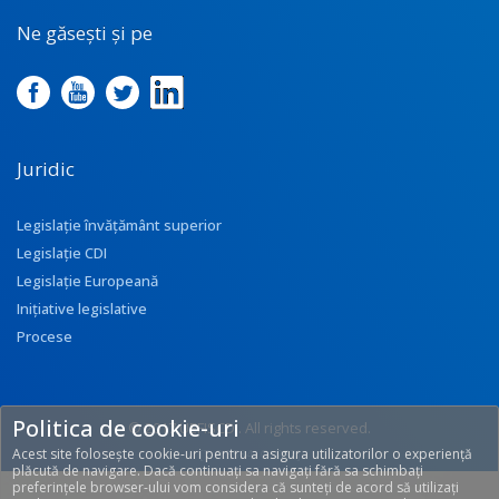
Ne găsești și pe
Juridic
Legislație învățământ superior
Legislație CDI
Legislație Europeană
Inițiative legislative
Procese
Politica de cookie-uri
© 2017 UEFISCDI. All rights reserved.
Acest site folosește cookie-uri pentru a asigura utilizatorilor o experiență
[T: 0.5534, O: 272]
plăcută de navigare. Dacă continuați sa navigați fără sa schimbați
preferințele browser-ului vom considera că sunteți de acord să utilizați