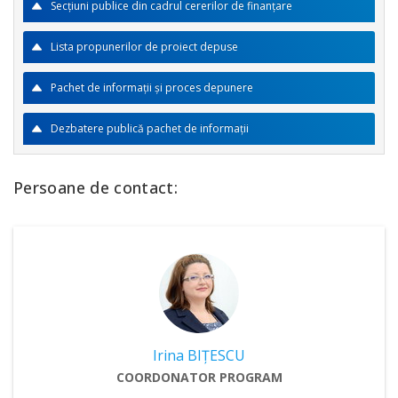
Secţiuni publice din cadrul cererilor de finanţare
Lista propunerilor de proiect depuse
Pachet de informaţii şi proces depunere
Dezbatere publică pachet de informaţii
Persoane de contact:
Irina BIŢESCU
COORDONATOR PROGRAM