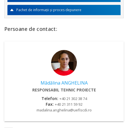
Pachet de informaţii şi proces depunere
Persoane de contact:
Mădălina ANGHELINA
RESPONSABIL TEHNIC PROIECTE
Telefon:
+40 21 302 38 74
Fax:
+40 21 311 59 92
madalina.anghelina@uefiscdi.ro