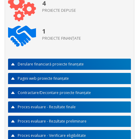
4
PROIECTE DEPUSE
1
PROIECTE FINANŢATE
Derulare financiară proiecte finanţate
Pagini web proiecte finanţate
Contractare/Decontare proiecte finanţate
Proces evaluare - Rezultate finale
Proces evaluare - Rezultate preliminare
Proces evaluare - Verificare eligibilitate