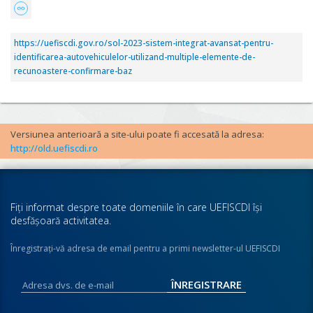
https://uefiscdi.gov.ro/sol-2023-sistem-integrat-avansat-pentru-
identificarea-autovehiculelor-utilizand-multiple-elemente-de-
recunoastere-confirmare-baz
Versiunea anterioară a site-ului poate fi accesată la adresa:
http://old.uefiscdi.ro
Fiţi informat despre toate domeniile în care UEFISCDI îşi
desfăşoară activitatea.
Înregistraţi-vă adresa de email pentru a primi newsletter-ul UEFISCDI