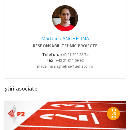
Mădălina ANGHELINA
RESPONSABIL TEHNIC PROIECTE
Telefon:
+40 21 302 38 74
Fax:
+40 21 311 59 92
madalina.anghelina@uefiscdi.ro
Știri asociate:
10
JUN
2020