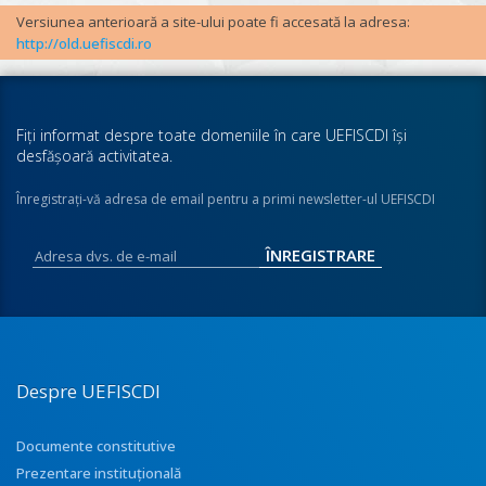
Versiunea anterioară a site-ului poate fi accesată la adresa:
http://old.uefiscdi.ro
Fiţi informat despre toate domeniile în care UEFISCDI îşi
desfăşoară activitatea.
Înregistraţi-vă adresa de email pentru a primi newsletter-ul UEFISCDI
Despre UEFISCDI
Documente constitutive
Prezentare instituţională