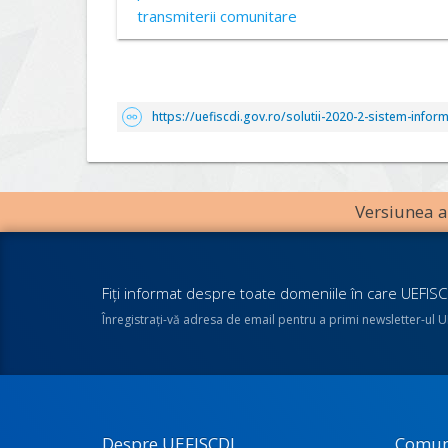
transmiterii comunitare
https://uefiscdi.gov.ro/solutii-2020-2-sistem-info
Versiunea an
Fiţi informat despre toate domeniile în care UEFISCD
Înregistraţi-vă adresa de email pentru a primi newsletter-ul 
Despre UEFISCDI
Comun