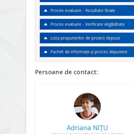
Proces evaluare - Rezultate finale
Proces evaluare - Verificare eligibilitate
Lista propunerilor de proiect depuse
Pachet de informaţii şi proces depunere
Persoane de contact:
Adriana NIȚU