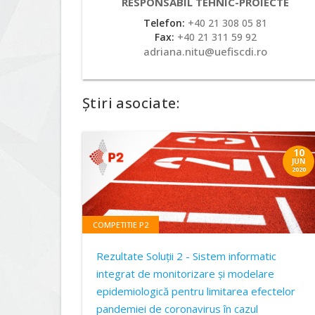
RESPONSABIL TEHNIC-PROIECTE
Telefon:
+40 21 308 05 81
Fax:
+40 21 311 59 92
adriana.nitu@uefiscdi.ro
Știri asociate:
10
JUN
2020
COMPETITIE P2
Rezultate Soluții 2 - Sistem informatic
integrat de monitorizare şi modelare
epidemiologică pentru limitarea efectelor
pandemiei de coronavirus în cazul