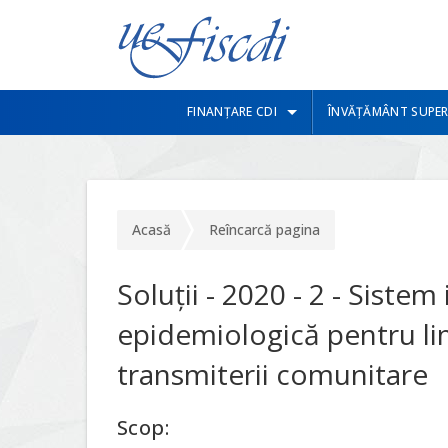
FINANȚARE CDI
ÎNVĂȚĂMÂNT SUPER
Acasă
Reîncarcă pagina
Soluții - 2020 - 2 - Siste
epidemiologică pentru li
transmiterii comunitare
Scop: