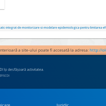
rmatic-integrat-de-monitorizare-si-modelare-epidemiologica-pentru-limitarea-e
terioară a site-ului poate fi accesată la adresa:
http://ol
I îşi desfăşoară activitatea.
UEFISCDI
icare
Juridic