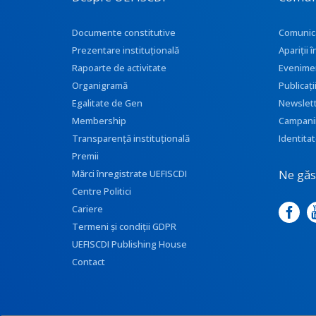
Documente constitutive
Comunic
Prezentare instituţională
Apariţii
Rapoarte de activitate
Evenime
Organigramă
Publicați
Egalitate de Gen
Newslet
Membership
Campani
Transparenţă instituţională
Identitat
Premii
Ne găse
Mărci înregistrate UEFISCDI
Centre Politici
Cariere
Termeni și condiții GDPR
UEFISCDI Publishing House
Contact