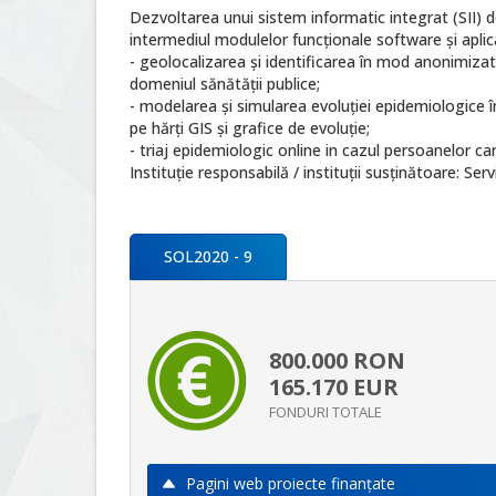
Dezvoltarea unui sistem informatic integrat (SII) 
intermediul modulelor funcționale software și aplica
- geolocalizarea şi identificarea în mod anonimizat
domeniul sănătății publice;
- modelarea și simularea evoluției epidemiologice î
pe hărți GIS și grafice de evoluție;
- triaj epidemiologic online in cazul persoanelor care 
Instituție responsabilă / instituții susținătoare: Se
SOL2020 - 9
800.000
RON
165.170
EUR
FONDURI TOTALE
Pagini web proiecte finanţate