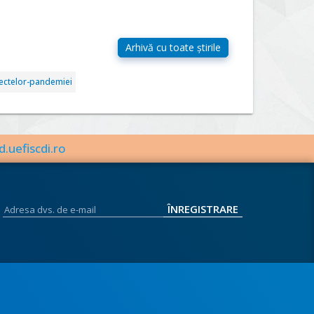
fectelor-pandemiei
d.uefiscdi.ro