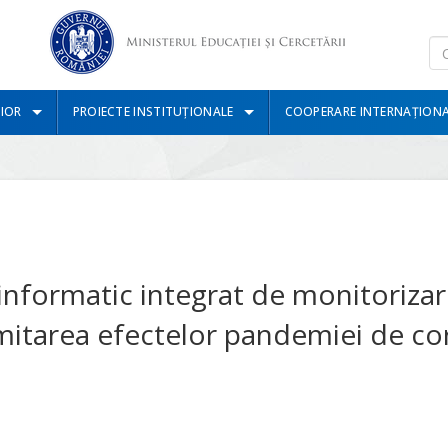
IOR
PROIECTE INSTITUȚIONALE
COOPERARE INTERNAȚION
m informatic integrat de monitoriza
mitarea efectelor pandemiei de cor