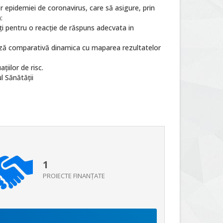
 epidemiei de coronavirus, care să asigure, prin
:
nți pentru o reacție de răspuns adecvata in
naliză comparativă dinamica cu maparea rezultatelor
țiilor de risc.
l Sănătății
1
PROIECTE FINANŢATE