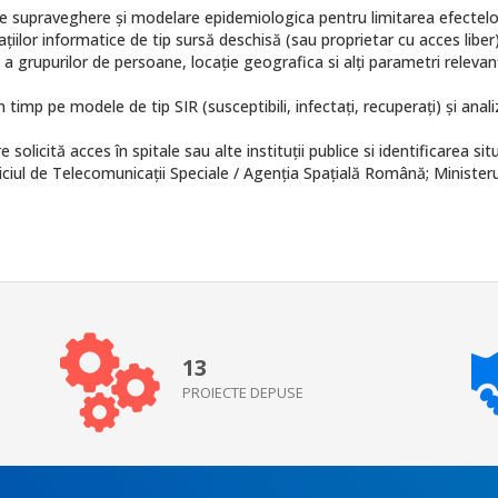
de supraveghere și modelare epidemiologica pentru limitarea efectelor
țiilor informatice de tip sursă deschisă (sau proprietar cu acces liber)
 a grupurilor de persoane, locație geografica si alți parametri releva
n timp pe modele de tip SIR (susceptibili, infectați, recuperaţi) şi a
solicită acces în spitale sau alte instituţii publice si identificarea situa
rviciul de Telecomunicații Speciale / Agenția Spațială Română; Ministeru
13
PROIECTE DEPUSE