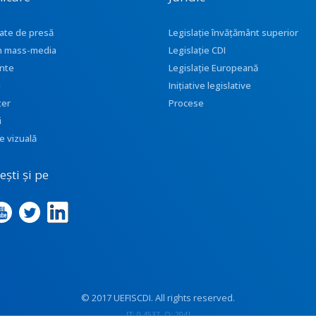
ate de presă
Legislație învățământ superior
 în mass-media
Legislație CDI
nte
Legislație Europeană
i
Inițiative legislative
ter
Procese
i
e vizuală
ști și pe
© 2017 UEFISCDI. All rights reserved.
[T: 0.4537, O: 204]