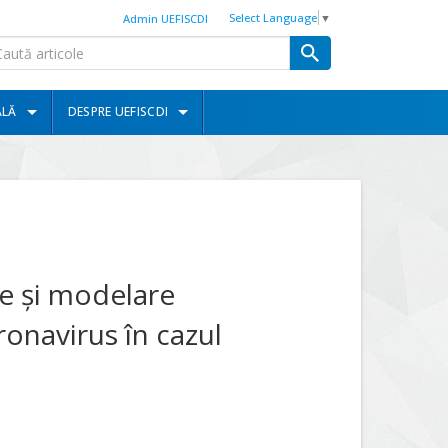
Select Language
▼
Admin UEFISCDI
ALĂ
DESPRE UEFISCDI
re şi modelare
onavirus în cazul