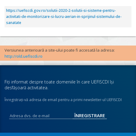
https://uefiscdi.gov.ro/solutii-2020-2-solutii-si-sisteme-pentru-
activitati-de-monitorizare-si-lucru-aerian-in-sprijinul-sistemului-de-
sanatate
Versiunea anterioară a site-ului poate fi accesată la adresa:
http://old.uefiscdi.ro
Fiţi informat despre toate domeniile în care UEFISCDI îşi
desfăşoară activitatea.
Înregistraţi-vă adresa de email pentru a primi newsletter-ul UEFISCDI