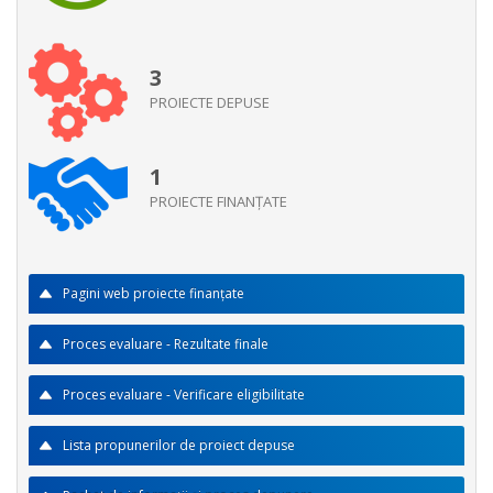
3
PROIECTE DEPUSE
1
PROIECTE FINANŢATE
Pagini web proiecte finanţate
Proces evaluare - Rezultate finale
Proces evaluare - Verificare eligibilitate
Lista propunerilor de proiect depuse