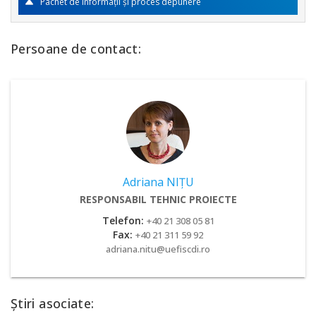
Pachet de informaţii şi proces depunere
Persoane de contact:
Adriana NIȚU
RESPONSABIL TEHNIC PROIECTE
Telefon:
+40 21 308 05 81
Fax:
+40 21 311 59 92
adriana.nitu@uefiscdi.ro
Știri asociate: