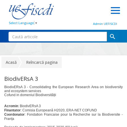
Select Language
▼
Admin UEFISCDI
Acasă
Reîncarcă pagina
BiodivERsA 3
BiodivERsA 3 - Consolidating the European Research Area on biodiversity
and ecosystem services
Cofund in domeniul Biodiversității
Acromin
: BiodivERsA 3
Finantator
: Comisia Europeană H2020, ERA-NET COFUND
Coordonator
: Fondation Francaise pour la Recherche sur la Biodiversite -
Franța