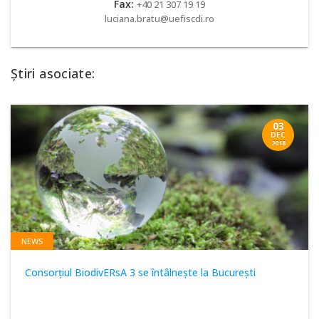
Fax:
+40 21 307 19 19
luciana.bratu@uefiscdi.ro
Știri asociate:
03
DEC
2018
NEWS
Consorţiul BiodivERsA 3 se întâlneşte la Bucureşti