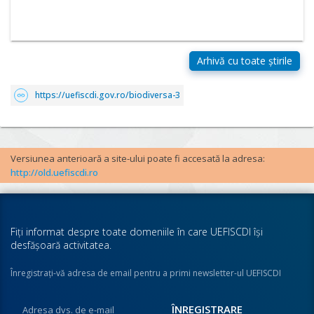
https://uefiscdi.gov.ro/biodiversa-3
Versiunea anterioară a site-ului poate fi accesată la adresa:
http://old.uefiscdi.ro
Fiţi informat despre toate domeniile în care UEFISCDI îşi
desfăşoară activitatea.
Înregistraţi-vă adresa de email pentru a primi newsletter-ul UEFISCDI