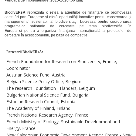
Perioada de implementare: 2015-2020 (60 luni)
BiodivERsA
reprezintă o rețea
a
agențiilor de
finanțare ce promovează
cercetări pan-Europene și oferă oportunități inovative pentru conservarea și
managementul sustenabil al biodiversității.
Lucrează
pentru coordonarea
programelor naționale
de cercetare
pe tema biodiversității
î
n
Europa
ș
i
pentru a
organiza
finanțarea internațională
a
proiectelor de
cercetare
î
n
acest
domeniu
,
pe baza de competiție.
Partenerii BiodivERsA:
French Foundation for Research on Biodiversity, France,
Coordinator
Austrian Science Fund, Austria
Belgian Science Policy Office, Belgium
The research Foundation - Flanders, Belgium
Bulgarian National Science Fund, Bulgaria
Estonian Research Council, Estonia
The Academy of Finland, Finland
French National Research Agency, France
French Ministry of Ecology, Sustainable Development and
Energy, France
New Caledonian Economic Development Agency, France - New