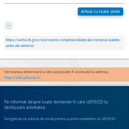
https://uefiscdi.gov.ro/proiecte-complexe-bilaterale-romania-statele-
unite-ale-americii
Versiunea anterioară a site-ului poate fi accesată la adresa:
http://old.uefiscdi.ro
Fiţi informat despre toate domeniile în care UEFISCDI îşi
desfăşoară activitatea.
Înregistraţi-vă adresa de email pentru a primi newsletter-ul UEFISCDI