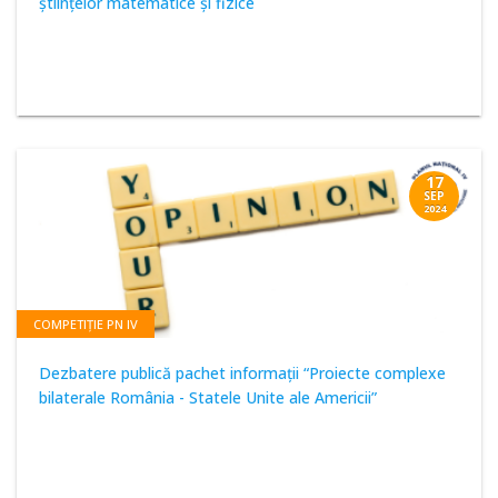
științelor matematice și fizice
17
SEP
2024
COMPETIȚIE PN IV
Dezbatere publică pachet informații “Proiecte complexe
bilaterale România - Statele Unite ale Americii”