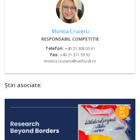
Monica Cruceru
RESPONSABIL COMPETITIE
Telefon:
+40 21 308 05 61
Fax:
+40 21 311 59 92
monica.cruceru@uefiscdi.ro
Știri asociate:
07
JUL
2026