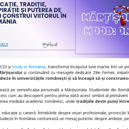
SCDI și
Study in Romania
, transformă începutul lunii martie într-un pril
ărțișorului
și continuând cu mesajele dedicate Zilei Femeii, iniția
ieze în universitățile românești și să înceapă să-și construiesc 
rează pe semnificația personală a Mărțișorului. Studentele din Româ
tesc cum au descoperit pentru prima dată acest simbol al primăverii și
hiderea mediului academic românesc, unde
tradițiile devin punți între
 educație și carieră. Întrebările despre visuri profesionale, provocări
să studieze în România conturează un mesaj puternic despre ambiție, per