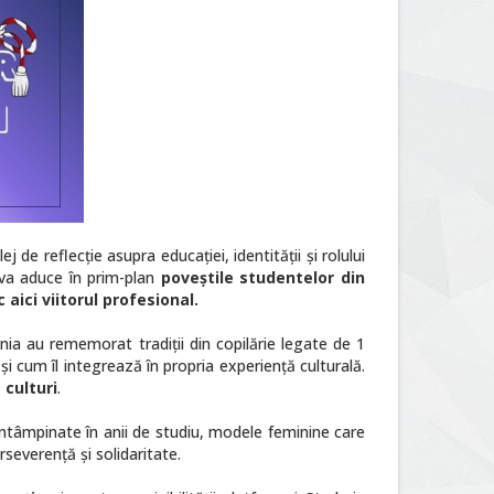
ej de reflecție asupra educației, identității și rolului
tiva aduce în prim-plan
poveștile studentelor din
aici viitorul profesional.
nia au rememorat tradiții din copilărie legate de 1
 cum îl integrează în propria experiență culturală.
 culturi
.
 întâmpinate în anii de studiu, modele feminine care
severență și solidaritate.