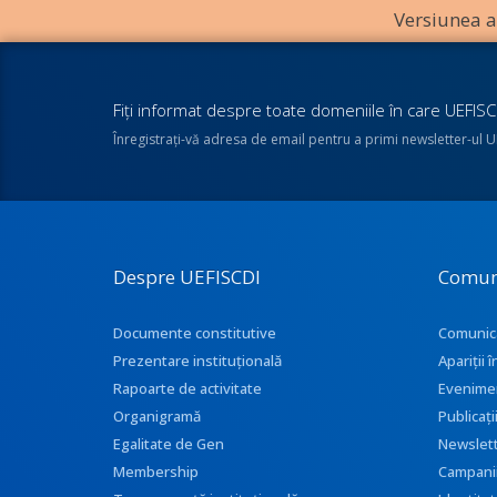
Versiunea an
Fiţi informat despre toate domeniile în care UEFISCD
Înregistraţi-vă adresa de email pentru a primi newsletter-ul 
Despre UEFISCDI
Comun
Documente constitutive
Comunic
Prezentare instituţională
Apariţii
Rapoarte de activitate
Evenime
Organigramă
Publicați
Egalitate de Gen
Newslet
Membership
Campani