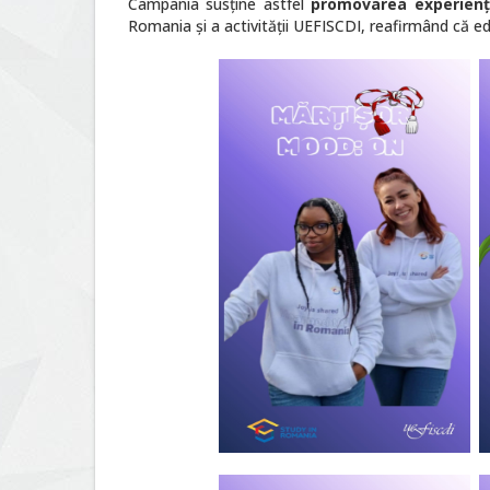
Campania susține astfel
promovarea experiențe
Romania și a activității UEFISCDI, reafirmând că ed