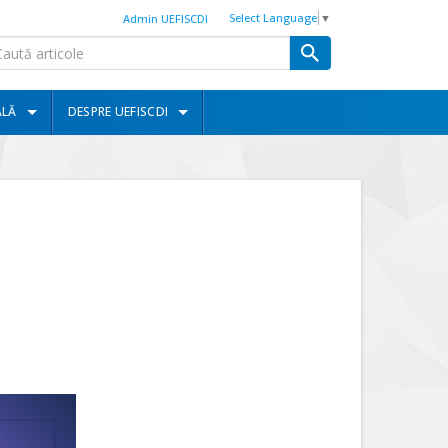
Select Language
▼
Admin UEFISCDI
ALĂ
DESPRE UEFISCDI