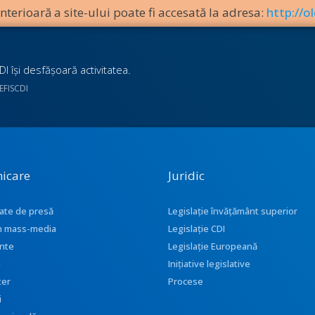
terioară a site-ului poate fi accesată la adresa:
http://ol
I îşi desfăşoară activitatea.
UEFISCDI
icare
Juridic
ate de presă
Legislație învățământ superior
 în mass-media
Legislație CDI
nte
Legislație Europeană
i
Inițiative legislative
ter
Procese
i