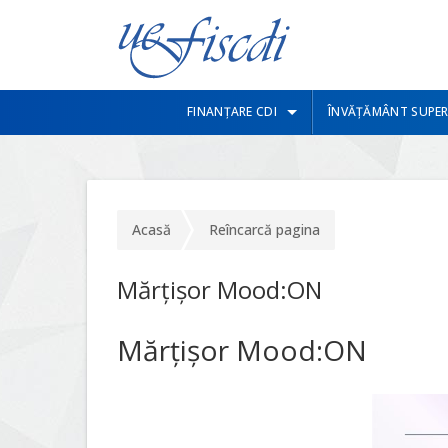
FINANȚARE CDI
ÎNVĂȚĂMÂNT SUPER
Acasă
Reîncarcă pagina
Mărțișor Mood:ON
Mărțișor Mood:ON