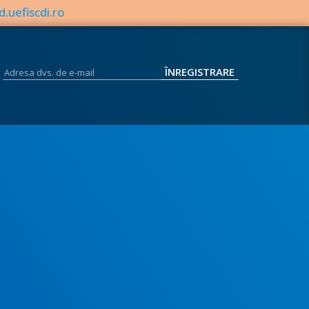
d.uefiscdi.ro