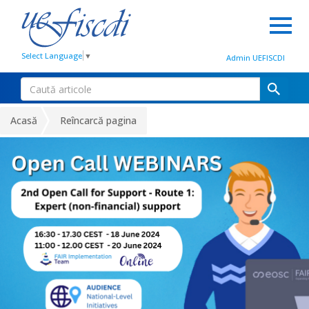
Select Language
▼
Admin UEFISCDI
Acasă
Reîncarcă pagina