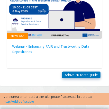
NEWS OSH
Webinar - Enhancing FAIR and Trustworthy Data
Repositories
Versiunea anterioară a site-ului poate fi accesată la adresa:
http://old.uefiscdi.ro