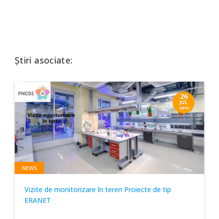
Știri asociate:
26
JUL
2019
NEWS
Vizite de monitorizare în teren Proiecte de tip
ERANET