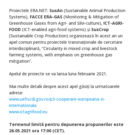
Proiectele ERA.NET:
SusAn
(Sustainable Animal Production
Systems),
FACCE ERA-GAS
(Monitoring & Mitigation of
Greenhouse Gases from Agri- and Silvi-culture),
ICT-AGRI-
FOOD
(ICT-enabled agri-food systems) şi
SusCrop
(Sustainable Crop Production) organizeazǎ în acest an un
apel comun pentru proiectele transnaţionale de cercetare
interdisciplinară, “Circularity in mixed crop and livestock
farming systems, with emphasis on greenhouse gas
mitigation”.
Apelul de proiecte se va lansa luna februarie 2021.
Mai multe detalii despre acest apel găsiţi la urmatoarele
adrese:
www.uefiscdi.gov.ro/p3-cooperare-europeana-si-
internationala
www.ictagrifood.eu
Termenul limită pentru depunerea propunerilor este
26.05.2021 ora 17:00 (CET).