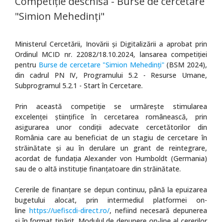
Competiție deschisă - Burse de cercetare
"Simion Mehedinți"
Ministerul Cercetării, Inovării și Digitalizării a aprobat prin
Ordinul MCID nr. 22082/18.10.2024, lansarea competiției
pentru
Burse de cercetare "Simion Mehedinți"
(BSM 2024),
din cadrul PN IV, Programului 5.2 - Resurse Umane,
Subprogramul 5.2.1 - Start în Cercetare.
Prin această competiție se urmărește stimularea
excelenței științifice în cercetarea românească, prin
asigurarea unor condiții adecvate cercetătorilor din
România care au beneficiat de un stagiu de cercetare în
străinătate și au în derulare un grant de reintegrare,
acordat de fundația Alexander von Humboldt (Germania)
sau de o altă instituție finanțatoare din străinătate.
Cererile de finanțare se depun continuu, până la epuizarea
bugetului alocat, prin intermediul platformei on-
line
https://uefiscdi-direct.ro/
, nefiind necesară depunerea
și în format tipărit. Modulul de depunere on-line al cererilor