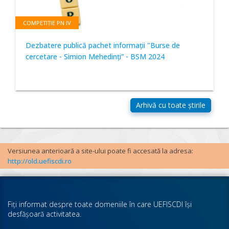
COMPETIȚIE PN IV
Dezbatere publică pachet informații "Burse de
cercetare - Simion Mehedinți” - BSM 2024
Versiunea anterioară a site-ului poate fi accesată la adresa:
http://old.uefiscdi.ro
Fiţi informat despre toate domeniile în care UEFISCDI îşi
desfăşoară activitatea.