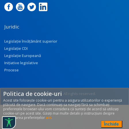
Juridic
Legislație învățământ superior
Legislație CDI
Legislație Europeană
Inițiative legislative
Procese
Politica de cookie-uri
© 2017 UEFISCDI. All rights reserved.
Acest site folosește cookie-uri pentru a asigura utilizatorilor o experiență
[T: 0.2943, O: 124]
plăcută de navigare. Dacă continuați sa navigați fără sa schimbați
preferințele browser-ului vom considera că sunteți de acord să utilizați
cookie-uri pe acest site. Găsiți mai multe detalii și instrucțiuni despre
modificarea preferințelor
aici
.