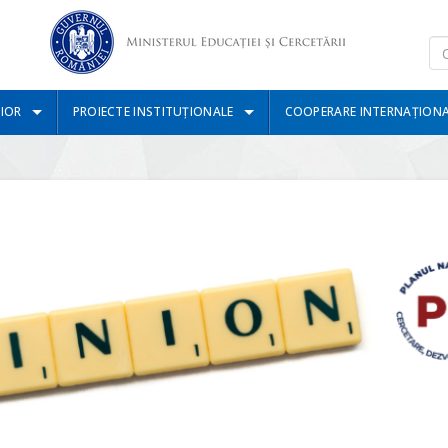
IOR
PROIECTE INSTITUȚIONALE
COOPERARE INTERNAȚION