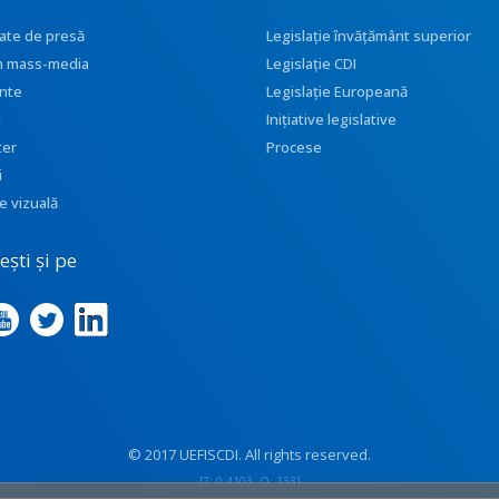
ate de presă
Legislație învățământ superior
 în mass-media
Legislație CDI
nte
Legislație Europeană
i
Inițiative legislative
ter
Procese
i
e vizuală
ști și pe
© 2017 UEFISCDI. All rights reserved.
[T: 0.4103, O: 133]