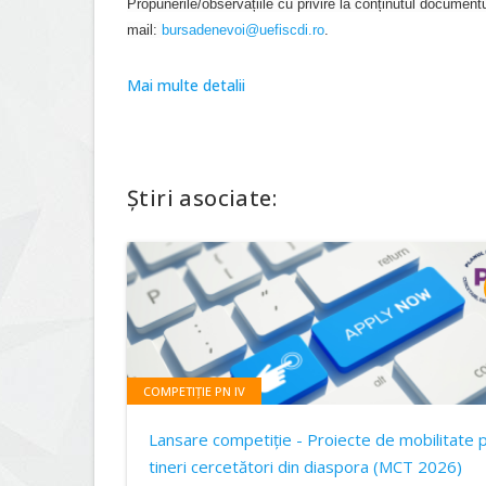
Propunerile/observațiile cu privire la conținutul documen
mail:
bursadenevoi@uefiscdi.ro
.
Mai multe detalii
Știri asociate:
COMPETIȚIE PN IV
Lansare competiție - Proiecte de mobilitate 
tineri cercetători din diaspora (MCT 2026)