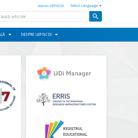
Select Language
▼
Admin UEFISCDI
ALĂ
DESPRE UEFISCDI