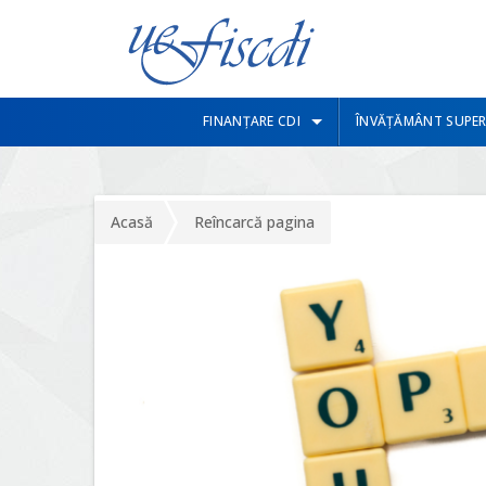
FINANȚARE CDI
ÎNVĂȚĂMÂNT SUPER
Acasă
Reîncarcă pagina