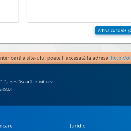
terioară a site-ului poate fi accesată la adresa:
http://ol
I îşi desfăşoară activitatea.
UEFISCDI
icare
Juridic