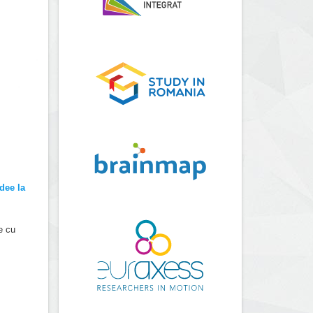
idee la
e cu