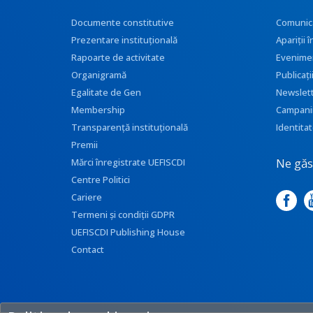
Documente constitutive
Comunic
Prezentare instituţională
Apariţii
Rapoarte de activitate
Evenime
Organigramă
Publicați
Egalitate de Gen
Newslet
Membership
Campani
Transparenţă instituţională
Identitat
Premii
Ne găse
Mărci înregistrate UEFISCDI
Centre Politici
Cariere
Termeni și condiții GDPR
UEFISCDI Publishing House
Contact