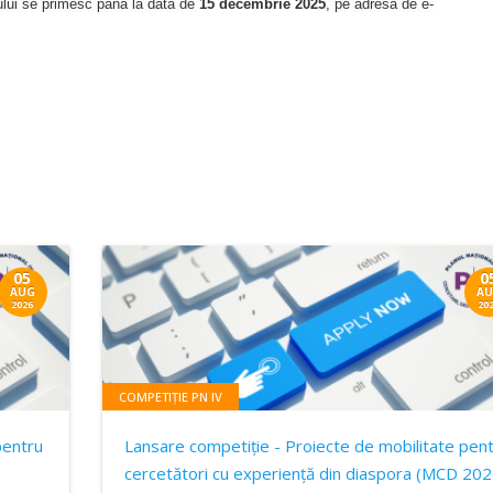
tului se primesc până la data de
15 decembrie 2025
, pe adresa de e-
05
0
AUG
AU
2026
20
COMPETIȚIE PN IV
pentru
Lansare competiție - Proiecte de mobilitate pen
cercetători cu experiență din diaspora (MCD 202